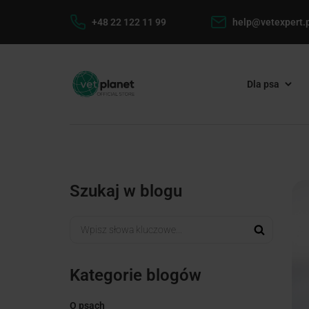
+48 22 122 11 99
help@vetexpert.p
Dla psa
Szukaj w blogu
Kategorie blogów
O psach