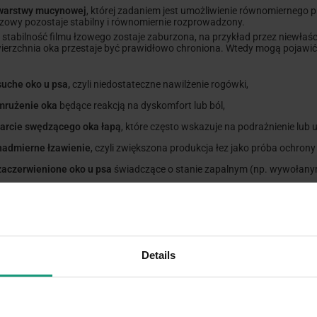
warstwy mucynowej
, której zadaniem jest umożliwienie równomiernego p
łzowy pozostaje stabilny i równomiernie rozprowadzony.
 stabilność filmu łzowego zostaje zaburzona, na przykład przez niewłaści
ierzchnia oka przestaje być prawidłowo chroniona. Wtedy mogą pojawić si
suche oko u psa,
czyli niedostateczne nawilżenie rogówki,
mrużenie oka
będące reakcją na dyskomfort lub ból,
tarcie swędzącego oka łapą
, które często wskazuje na podrażnienie lub 
nadmierne łzawienie
, czyli zwiększona produkcja łez jako próba ochrony
zaczerwienione oko u psa
świadczące o stanie zapalnym (np. wywołanym 
dukty stworzone dla ludzi mogą zawierać inne stężenia substancji aktyw
ionośne, które u psa mogą wywołać podrażnienie, pogorszyć stan film
blemu okulistycznego. W przypadku pielęgnacji i ochrony oczu psa warto 
tały opracowane specjalnie z myślą o fizjologii psiego oka. Takie produk
widłowe nawilżenie powierzchni rogówki, nie zaburzając jej naturalny
Details
iedy stosować krople do o