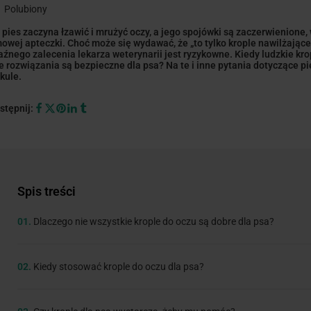
1
Polubiony
 pies zaczyna łzawić i mrużyć oczy, a jego spojówki są zaczerwienione,
owej apteczki. Choć może się wydawać, że „to tylko krople nawilżające
aźnego zalecenia lekarza weterynarii jest ryzykowne. Kiedy ludzkie kr
ie rozwiązania są bezpieczne dla psa? Na te i inne pytania dotyczące
ykule.
stępnij:
Spis treści
01.
Dlaczego nie wszystkie krople do oczu są dobre dla psa?
02.
Kiedy stosować krople do oczu dla psa?