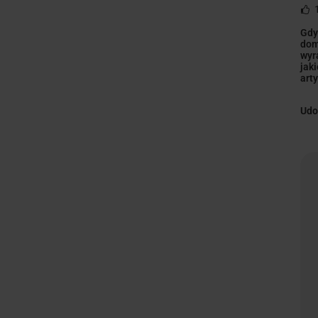
Gdy
dom
wyr
jak
art
Udo