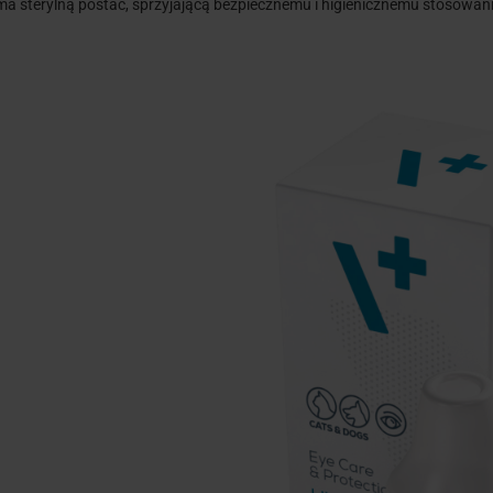
ma sterylną postać, sprzyjającą bezpiecznemu i higienicznemu stosowan