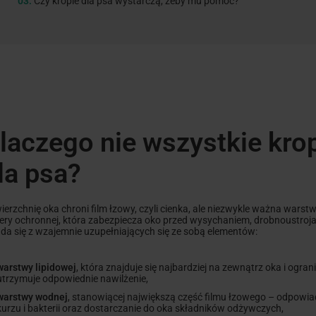
03.
Czy krople dla psa wystarczą, żeby mu pomóc?
laczego nie wszystkie kro
la psa?
ierzchnię oka chroni film łzowy, czyli cienka, ale niezwykle ważna wars
iery ochronnej, która zabezpiecza oko przed wysychaniem, drobnoustroj
ada się z wzajemnie uzupełniających się ze sobą elementów:
warstwy lipidowej
, która znajduje się najbardziej na zewnątrz oka i ogra
utrzymuje odpowiednie nawilżenie,
warstwy wodnej
, stanowiącej największą część filmu łzowego – odpowia
kurzu i bakterii oraz dostarczanie do oka składników odżywczych,