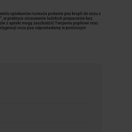
 wielu opiekunów rozważa podanie psu kropli do oczu z
”, w praktyce stosowanie ludzkich preparatów bez
ople z apteki mogą zaszkodzić Twojemu pupilowi oraz
 pielęgnacji oczu psa odpowiadamy w poniższym