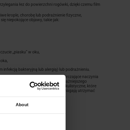
rzylegania łez do powierzchni rogówki, dzięki czemu film
we krople, chorobę lub podrażnienie fizyczne,
ę niepokojące objawy, takie jak:
uczucie „piasku” w oku,
 oka,
infekcją bakteryjną lub alergią)
lub podrażnieniu.
nych, konserwanty lub składniki obkurczające naczynia
u łzowego albo maskować objawy poważniejszego
sięgać po weterynaryjne preparaty okulistyczne, które
ty wspierają naturalny film łzowy i pomagają utrzymać
ch mechanizmów ochronnych.
About
czu dla psa?