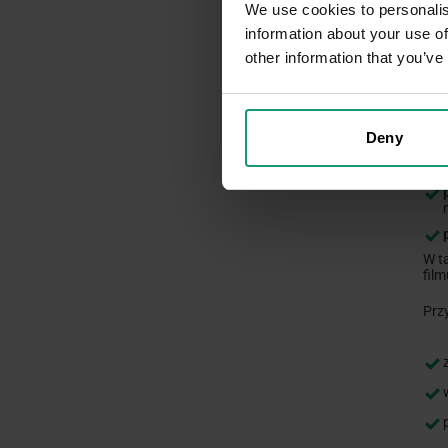
We use cookies to personalis
information about your use of
Sto
lub
other information that you’ve
Deny
W t
fil
Prz