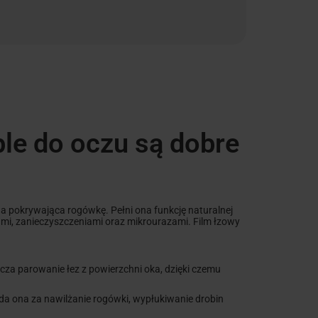
ple do oczu są dobre
twa pokrywająca rogówkę. Pełni ona funkcję naturalnej
ami, zanieczyszczeniami oraz mikrourazami. Film łzowy
nicza parowanie łez z powierzchni oka, dzięki czemu
da ona za nawilżanie rogówki, wypłukiwanie drobin