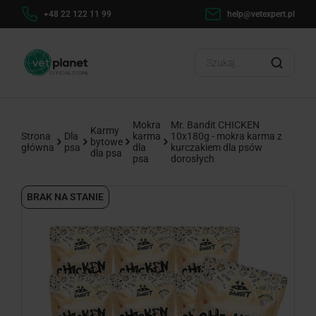
h
+48 22 122 11 99
help@vetexpert.pl
Dosta
?
Mokra
Mr. Bandit CHICKEN
Karmy
Strona
Dla
karma
10x180g - mokra karma z
bytowe
główna
psa
dla
kurczakiem dla psów
dla psa
psa
dorosłych
BRAK NA STANIE