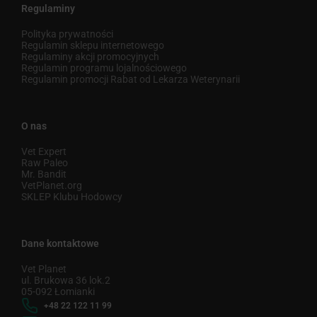
Regulaminy
Polityka prywatności
Regulamin sklepu internetowego
Regulaminy akcji promocyjnych
Regulamin programu lojalnościowego
Regulamin promocji Rabat od Lekarza Weterynarii
O nas
Vet Expert
Raw Paleo
Mr. Bandit
VetPlanet.org
SKLEP Klubu Hodowcy
Dane kontaktowe
Vet Planet
ul. Brukowa 36 lok.2
05-092 Łomianki
+48 22 122 11 99