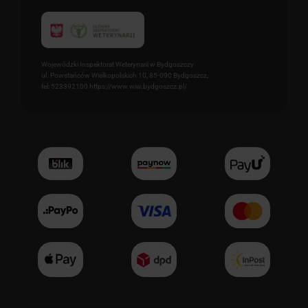
Wojewódzki Inspektorat Weterynarii w Bydgoszczy
ul. Powstańców Wielkopolskich 10, 85-090 Bydgoszcz,
tel: 523392100 https://www.wiw.bydgoszcz.pl/