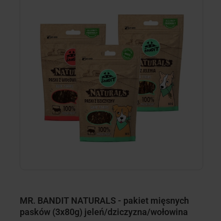
MR. BANDIT NATURALS - pakiet mięsnych
M
pasków (3x80g) jeleń/dziczyzna/wołowina
m