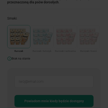
przeznaczoną dla psów dorosłych
.
Smaki:
Kurczak
Kurczak i tuńczyk
Kurczak i wołowina
Kurczak i łosoś
Brak na stanie
Powiadom mnie kiedy będzie dostępny