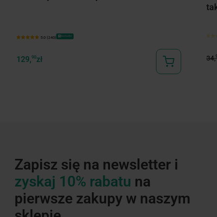
ta
Bestseller
5.0 (240)
34,
129,
90
zł
Zapisz się na newsletter i
zyskaj 10% rabatu
na
pierwsze zakupy w naszym
sklepie.