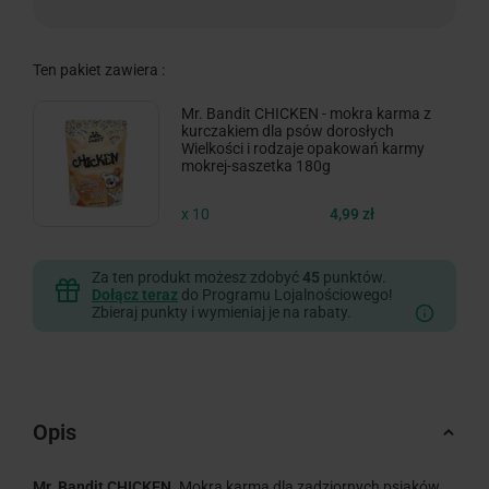
Ten pakiet zawiera :
Mr. Bandit CHICKEN - mokra karma z
kurczakiem dla psów dorosłych
Wielkości i rodzaje opakowań karmy
mokrej-saszetka 180g
x 10
4,99 zł
Za ten produkt możesz zdobyć
45
punktów.
Dołącz teraz
do Programu Lojalnościowego!
Zbieraj punkty i wymieniaj je na rabaty.
Opis
Mr. Bandit CHICKEN
. Mokra karma dla zadziornych psiaków.