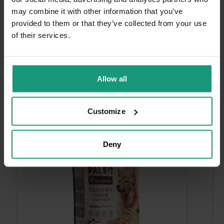
Dziękujemy bardzo za Twoją opinię! Twoja
may combine it with other information that you’ve
recenzja wiele dla nas znaczy - dzięki niej
provided to them or that they’ve collected from your use
wiemy, że jesteśmy na właściwym torze :) Z
of their services.
pozdrowieniami, obsługa sklepu.
Często kupowane razem
Allow all
Customize
Deny