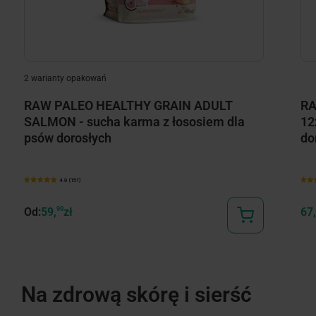
2 warianty opakowań
RAW PALEO HEALTHY GRAIN ADULT
RA
SALMON - sucha karma z łososiem dla
12
psów dorosłych
do
4.9 (151)
Od:
59,
90
zł
67,
Na zdrową skórę i sierść