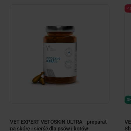
-1
DN
VET EXPERT VETOSKIN ULTRA - preparat
VE
na skórę i sierść dla psów i kotów
Sh