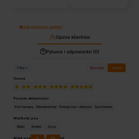
Jak zbieramy opinie?
Opinie klientów
Pytania i odpowiedzi (0)
Filtry
Wyczyść
Szukaj
Ocena
Poziom aktywności
Król kanapy
Standardowy
Energiczny i aktywny
Sportowiec
Wielkość psa
Mały
Średni
Duży
0
20
Wiek psa
-
lat