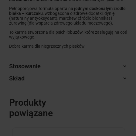
Pełnoporcjowa formuła oparta na
jednym doskonałym źródle
białka – kurczaku
, wzbogacona o zdrowe dodatki: dynię
(naturalny antyoksydant), marchew (źródło błonnika) i
żurawinę (dla wsparcia zdrowego układu moczowego).
To karma stworzona dla psich łobuzów, które zasługują na coś
wyjątkowego.
Dobra karma dla niegrzecznych piesków.
Stosowanie
Skład
Produkty
powiązane
B