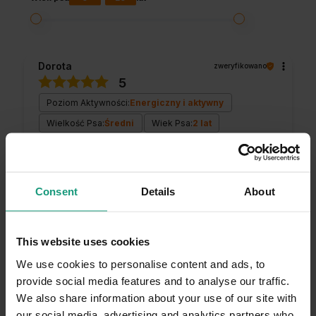
Dorota
zweryfikowano
5
Poziom Aktywności:
Energiczny i aktywny
Wielkość Psa:
Średni
Wiek Psa:
2 lat
Smakowitość
Przeciętne
Chętnie zjada
Szaleje za karmą
Opakowanie
Przeciętne
Praktyczne
Bardzo wygodne
Consent
Details
About
W składzie dużo naturalnego białka pochodzenia
zwierzęcego. Idealna do podania w misce. Dba o
kondycję skóry i piękną sierść.
9/27/2025
This website uses cookies
0
0
We use cookies to personalise content and ads, to
provide social media features and to analyse our traffic.
We also share information about your use of our site with
Komentarz sklepu
our social media, advertising and analytics partners who