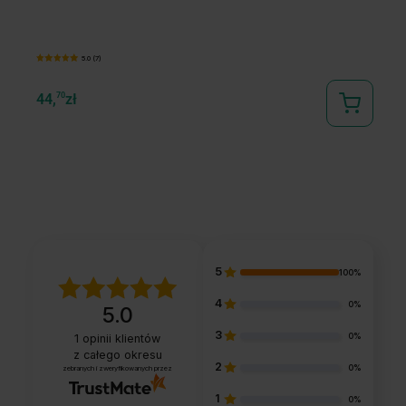
ps
5.0 (7)
44,
70
zł
45
5
100%
4
0%
5.0
3
0%
1
opinii klientów
z całego okresu
2
0%
zebranych i zweryfikowanych przez
1
0%