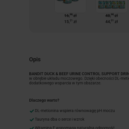
90
90
16,
zł
48,
zł
21
01
15,
zł
44,
zł
Opis
BANDIT DUCK & BEEF URINE CONTROL SUPPORT DRI
w obrębie układu moczowego. Dzięki obecności DL-metion
dodatkowego wsparcia w tym obszarze.
Dlaczego warto?
DL-metionina wspiera równowagę pH moczu
Tauryna dba o serce i wzrok
Witamina E wspomaga naturalną odporność