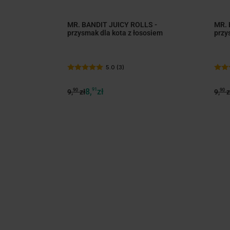
MR. BANDIT JUICY ROLLS -
MR. 
przysmak dla kota z łososiem
przy
5.0 (3)
8,
91
zł
90
90
9,
zł
9,
z