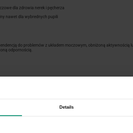
czowe dla zdrowia nerek i pęcherza
lny nawet dla wybrednych pupili
z tendencją do problemów z układem moczowym, obniżoną aktywnością lub
żoną odpornością.
adu moczowego
 i serce
roni komórki przed stresem oksydacyjnym
Details
7%), skrobia ziemniaczana (2%), dekstroza (0,5%), produkty drożdżowe (0,