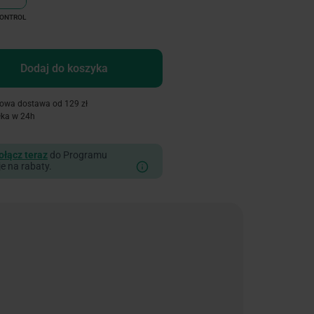
CONTROL
Dodaj do koszyka
owa dostawa od 129 zł
łka w 24h
ołącz teraz
do Programu
je na rabaty.