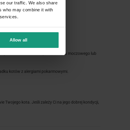
se our traffic. We also share
ers who may combine it with
 services.
a przez ludzi.
Allow all
o zapotrzebowania na wsparcie układu moczowego lub
ypadku kotów z alergiami pokarmowymi.
ie Twojego kota. Jeśli zależy Ci na jego dobrej kondycji,