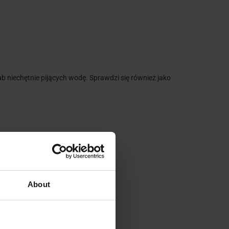
 niechętnie pijących wodę. Sprawdzi się również jako
About
2%), chlorek sodu (0,1%).