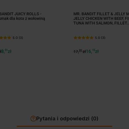
BANDIT JUICY ROLLS -
MR. BANDIT FILLET & JELLY M
smak dla kota z wołowiną
JELLY CHICKEN WITH BEEF, F
TUNA WITH SALMON, FILLET..
5.0 (3)
5.0 (3)
8,
91
zł
16,
19
zł
99
ł
17,
zł
Pytania i odpowiedzi (0)