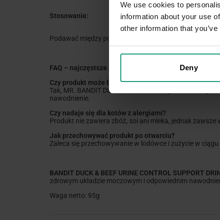
We use cookies to personalis
Stosowanie:
information about your use of
other information that you’ve
Podawać między posiłkami jako uzupełnienie codziennej 
Deny
FAQ – najczęstsze pytania:
Czy produkt może być podawany codziennie?
Tak, MR. BANDIT DUCK & BEEF może być stosowany codz
nawodnienie.
Czy nadaje się dla kotów z alergiami?
Produkt nie zawiera zbóż, soi ani mleka, jednak zawsze
Jak przechowywać produkt po otwarciu?
Zaleca się przechowywanie w lodówce i zużycie w ciągu
BANDIT DUCK & BEEF URINE CONTROL SUPPORT DRI
zdrowym układzie moczowym i odpowiednim nawodnieni
Waga netto: 95g