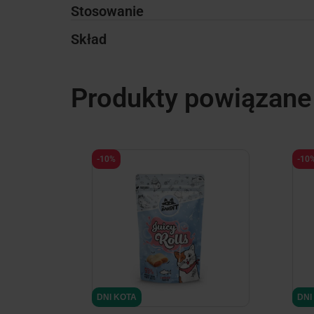
Stosowanie
Skład
Produkty powiązane
-10%
-10
minimize
DNI KOTA
DNI
DNI