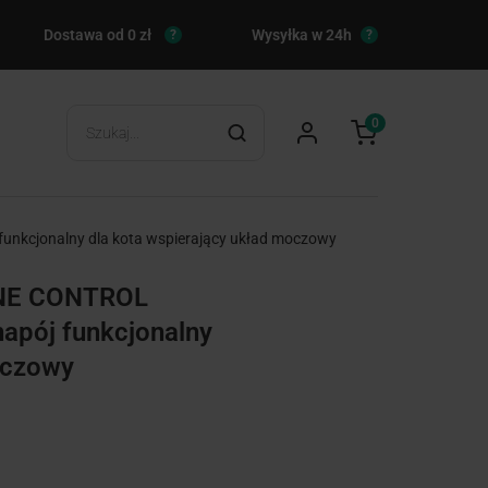
Dostawa od 0 zł
Wysyłka w 24h
?
?
0
kcjonalny dla kota wspierający układ moczowy
NE CONTROL
pój funkcjonalny
oczowy