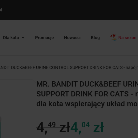
l
Dla kota
Promocje
Nowości
Blog
Na sezon
NDIT DUCK&BEEF URINE CONTROL SUPPORT DRINK FOR CATS - napój fun
MR. BANDIT DUCK&BEEF URI
SUPPORT DRINK FOR CATS - na
dla kota wspierający układ m
4,
zł
4,
zł
49
04