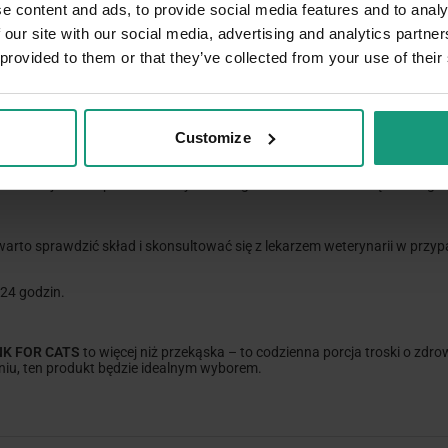
e content and ads, to provide social media features and to analy
 our site with our social media, advertising and analytics partn
 provided to them or that they’ve collected from your use of their
diety. Produkt nie zastępuje pełnoporcjowego pożywienia. Nie do spożyci
Customize
iennie jako uzupełnienie diety – szczególnie w okresach zwiększoneg
 warto sprawdzić skład i skonsultować się z lekarzem weterynarii w prz
 24 godzin.
NK FOR CATS
to więcej niż przekąska – to codzienna porcja troski o zdrow
u, ten produkt będzie idealnym wyborem.