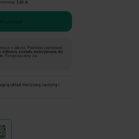
 promocją:
3,82 zł
Nie przegap!
 trosce o jakość Państwa zamówień,
 odbioru została wstrzymana do
m.
Przepraszamy za
ającą układ moczowy, tauryną i