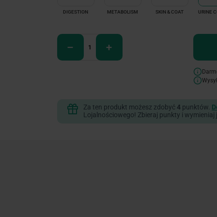
DIGESTION
METABOLISM
SKIN & COAT
URINE 
Darm
Wysy
Za ten produkt możesz zdobyć
4
punktów.
D
Lojalnościowego! Zbieraj punkty i wymieniaj 