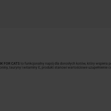
NK FOR CATS
to funkcjonalny napój dla dorosłych kotów, który wspier
iny, tauryny i witaminy E, produkt stanowi wartościowe uzupełnienie cod