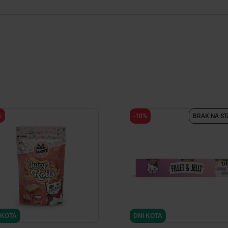
%
-10%
BRAK NA ST
minimize
minimize
minimize
 KOTA
 KOTA
DNI KOTA