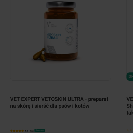
DN
VET EXPERT VETOSKIN ULTRA - preparat
VE
na skórę i sierść dla psów i kotów
Sh
ta
Bestseller
5.0 (240)