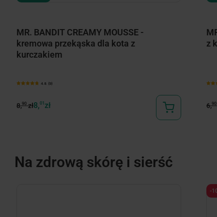
MR. BANDIT CREAMY MOUSSE -
MR
kremowa przekąska dla kota z
z 
kurczakiem
4.8 (9)
8,
01
zł
90
90
8,
zł
6,
Na zdrową skórę i sierść
-1