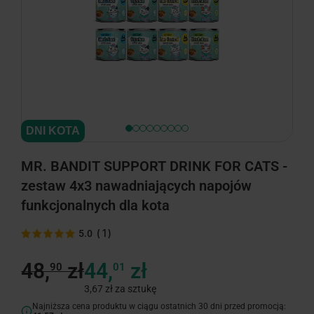
DNI KOTA
MR. BANDIT SUPPORT DRINK FOR CATS -
zestaw 4x3 nawadniających napojów
funkcjonalnych dla kota
(
1
)
5.0
48,
zł
44,
zł
90
01
3,67 zł za sztukę
Najniższa cena produktu w ciągu ostatnich 30 dni przed promocją: