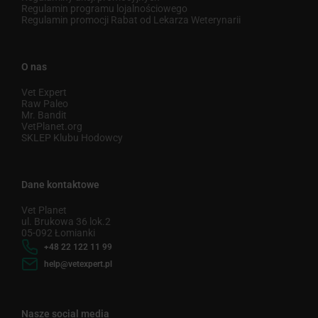
Regulamin programu lojalnościowego
Regulamin promocji Rabat od Lekarza Weterynarii
O nas
Vet Expert
Raw Paleo
Mr. Bandit
VetPlanet.org
SKLEP Klubu Hodowcy
Dane kontaktowe
Vet Planet
ul. Brukowa 36 lok.2
05-092 Łomianki
+48 22 122 11 99
help@vetexpert.pl
Nasze social media