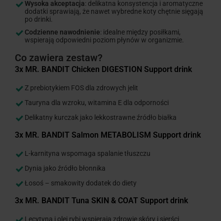
Wysoka akceptacja
: delikatna konsystencja i aromatyczne
dodatki sprawiają, że nawet wybredne koty chętnie sięgają
po drinki.
Codzienne nawodnienie
: idealne między posiłkami,
wspierają odpowiedni poziom płynów w organizmie.
Co zawiera zestaw?
3x MR. BANDIT Chicken DIGESTION Support drink
Z prebiotykiem FOS dla zdrowych jelit
Tauryna dla wzroku, witamina E dla odporności
Delikatny kurczak jako lekkostrawne źródło białka
3x MR. BANDIT Salmon METABOLISM Support drink
L-karnityna wspomaga spalanie tłuszczu
Dynia jako źródło błonnika
Łosoś – smakowity dodatek do diety
3x MR. BANDIT Tuna SKIN & COAT Support drink
Lecytyna i olej rybi wspierają zdrowie skóry i sierści