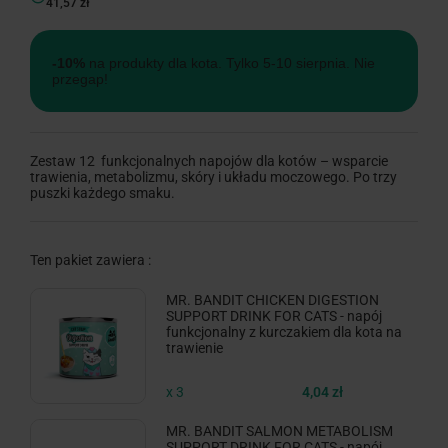
41,57 zł
-10%
na produkty dla kota. Tylko 5-10 sierpnia. Nie
przegap!
Zestaw 12 funkcjonalnych napojów dla kotów – wsparcie
trawienia, metabolizmu, skóry i układu moczowego. Po trzy
puszki każdego smaku.
Ten pakiet zawiera :
MR. BANDIT CHICKEN DIGESTION
SUPPORT DRINK FOR CATS - napój
funkcjonalny z kurczakiem dla kota na
trawienie
x 3
4,04 zł
MR. BANDIT SALMON METABOLISM
SUPPORT DRINK FOR CATS - napój