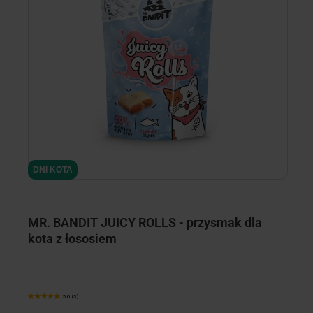
DNI KOTA
D
D
MR. BANDIT JUICY ROLLS - przysmak dla
M
kota z łososiem
k
5.0 (3)