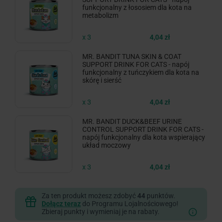
funkcjonalny z łososiem dla kota na
metabolizm
x 3
4,04 zł
MR. BANDIT TUNA SKIN & COAT
SUPPORT DRINK FOR CATS - napój
funkcjonalny z tuńczykiem dla kota na
skórę i sierść
x 3
4,04 zł
MR. BANDIT DUCK&BEEF URINE
CONTROL SUPPORT DRINK FOR CATS -
napój funkcjonalny dla kota wspierający
układ moczowy
x 3
4,04 zł
Za ten produkt możesz zdobyć
44
punktów.
Dołącz teraz
do Programu Lojalnościowego!
Zbieraj punkty i wymieniaj je na rabaty.