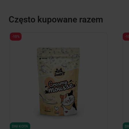
Często kupowane razem
-10%
-1
DNI KOTA
DN