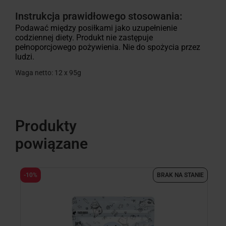
Instrukcja prawidłowego stosowania:
Podawać między posiłkami jako uzupełnienie
codziennej diety. Produkt nie zastępuje
pełnoporcjowego pożywienia. Nie do spożycia przez
ludzi.
Waga netto: 12 x 95g
Produkty
powiązane
-
-10%
BRAK NA STANIE