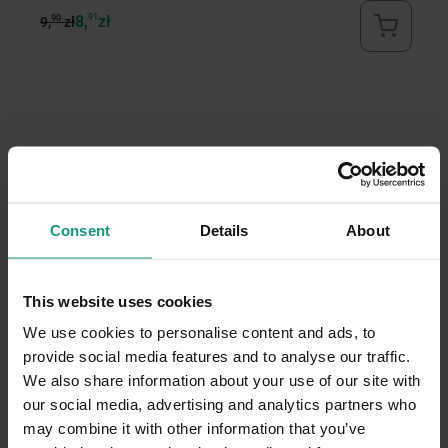
8,
91
zł
90
9
9,
zł
9,
5
100%
Consent
Details
About
4
0%
5.0
3
0%
1
opinii klientów
This website uses cookies
z całego okresu
2
0%
zebranych i zweryfikowanych przez
We use cookies to personalise content and ads, to
1
provide social media features and to analyse our traffic.
0%
We also share information about your use of our site with
our social media, advertising and analytics partners who
may combine it with other information that you’ve
Jak zbieramy opinie?