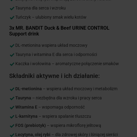
Tauryna dla serca i wzroku
Tuńczyk – ulubiony smak wielu kotów
3x MR. BANDIT Duck & Beef URINE CONTROL
Support drink
DL-metionina wspiera układ moczowy
Tauryna i witamina E dla serca i odporności
Kaczka i wołowina – aromatyczne połączenie smaków
Składniki aktywne i ich działanie:
DL-metionina
– wspiera układ moczowy i metabolizm
Tauryna
– niezbędna dla wzroku i pracy serca
Witamina E
– wspomaga odporność
L-karnityna
– wspiera spalanie tłuszczu
FOS (prebiotyk)
– wspiera mikroflorę jelitową
Lecytyna, olej rybi
– dla zdrowej skóry i lśniącej sierści