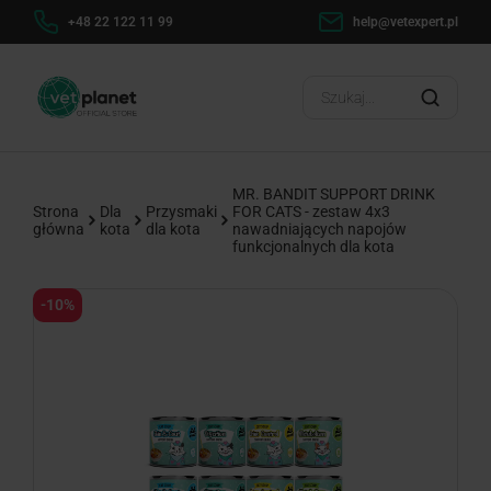
h
+48 22 122 11 99
help@vetexpert.pl
Dosta
?
MR. BANDIT SUPPORT DRINK
Strona
Dla
Przysmaki
FOR CATS - zestaw 4x3
główna
kota
dla kota
nawadniających napojów
funkcjonalnych dla kota
-10%