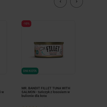
-10%
-10%
DNI KOTA
DNI KOTA
H
MR. BANDIT FILLET TUNA WITH
MR. BANDI
i w
SALMON - tuńczyk z łososiem w
przysmak d
bulionie dla kota