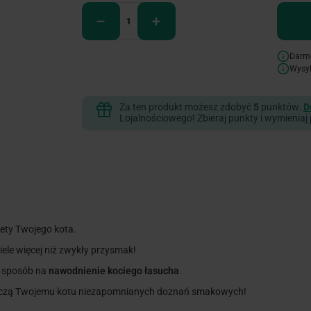
Darm
Wysy
Za ten produkt możesz zdobyć
5
punktów.
D
Lojalnościowego! Zbieraj punkty i wymieniaj 
iety Twojego kota.
ele więcej niż zwykły przysmak!
y sposób na
nawodnienie kociego łasucha
.
czą Twojemu kotu niezapomnianych doznań smakowych!