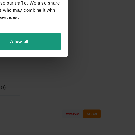
se our traffic. We also share
0%
ers who may combine it with
 services.
0%
0%
Allow all
0%
(0)
Wyczyść
Szukaj