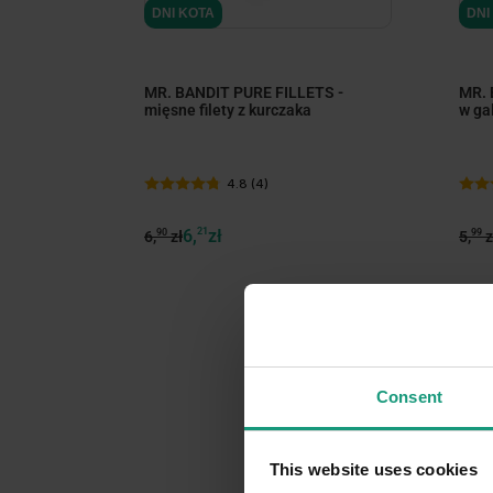
DNI KOTA
DNI
MR. BANDIT PURE FILLETS -
MR. 
mięsne filety z kurczaka
w ga
4.8 (4)
6,
21
zł
90
99
6,
zł
5,
z
Consent
This website uses cookies