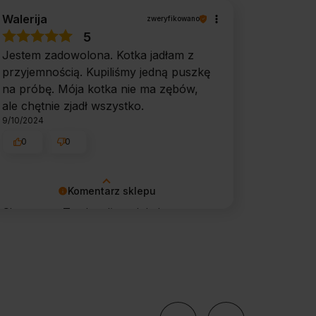
Walerija
zweryfikowano
5
Jestem zadowolona. Kotka jadłam z
przyjemnością. Kupiliśmy jedną puszkę
na próbę. Mója kotka nie ma zębów,
ale chętnie zjadł wszystko.
9/10/2024
0
0
Komentarz sklepu
Cieszy nas Twoja miła opinia i
zaufanie. Jesteśmy wdzięczni za tak
wspaniałych klientów jak Ty. Z
pozdrowieniami, obsługa sklepu.