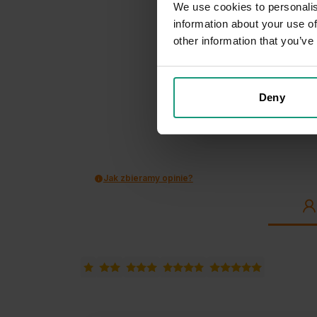
We use cookies to personalis
information about your use of
other information that you’ve
3
opinii klie
zebranych i
Deny
Jak zbieramy opinie?