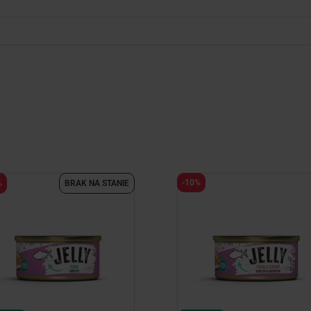
-10%
%
BRAK NA STANIE