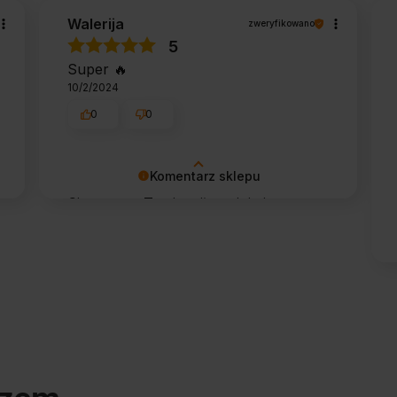
Walerija
zweryfikowano
5
Super 🔥
10/2/2024
0
0
Komentarz sklepu
Cieszy nas Twoja miła opinia i
zaufanie. Jesteśmy wdzięczni za tak
wspaniałych klientów jak Ty. Z
pozdrowieniami, obsługa sklepu.