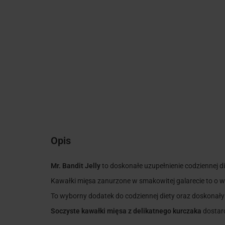
Opis
Mr. Bandit Jelly
to doskonałe uzupełnienie codziennej d
Kawałki mięsa zanurzone w smakowitej galarecie to o wi
To wyborny dodatek do codziennej diety oraz doskonał
Soczyste kawałki mięsa z delikatnego kurczaka
dostar