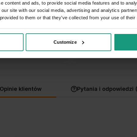
e content and ads, to provide social media features and to analy
4
5.0
 our site with our social media, advertising and analytics partn
3
 provided to them or that they’ve collected from your use of their
ntów
z całego okresu
 zweryfikowanych przez
2
1
Customize
Opinie klientów
Pytania i odpowiedzi 