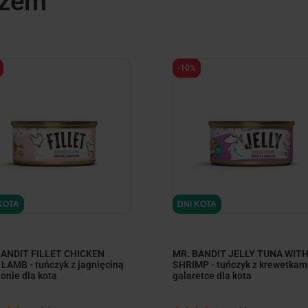
azem
-10%
KOTA
DNI KOTA
BANDIT FILLET CHICKEN
MR. BANDIT JELLY TUNA WIT
LAMB - tuńczyk z jagnięciną
SHRIMP - tuńczyk z krewetkam
ionie dla kota
galaretce dla kota