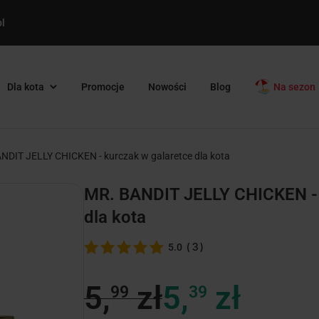
l
Dla kota
Promocje
Nowości
Blog
Na sezon
NDIT JELLY CHICKEN - kurczak w galaretce dla kota
MR. BANDIT JELLY CHICKEN - 
dla kota
(
3
)
5.0
5,
zł
5,
zł
99
39