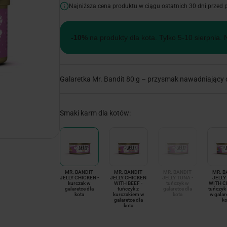
Najniższa cena produktu w ciągu ostatnich 30 dni przed
-10%
na produkty dla kota. Tylko 5-10 sierpnia. 
Galaretka Mr. Bandit 80 g – przysmak nawadniający 
Smaki karm dla kotów:
MR. BANDIT
MR. BANDIT
MR. BANDIT
MR. B
JELLY CHICKEN -
JELLY CHICKEN
JELLY TUNA -
JELLY
kurczak w
WITH BEEF -
tuńczyk w
WITH C
galaretce dla
tuńczyk z
galaretce dla
tuńczyk
kota
kurczakiem w
kota
w galar
galaretce dla
ko
kota