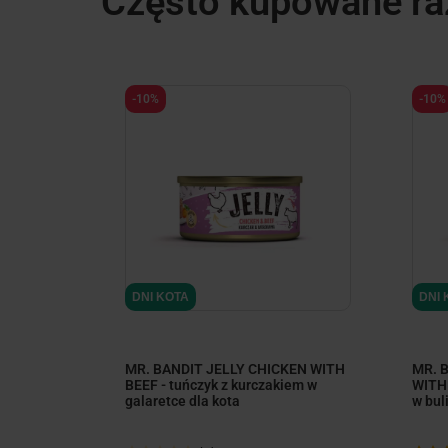
Często kupowane r
-10%
-10%
DNI KOTA
DNI 
 WITH
MR. BANDIT JELLY CHICKEN WITH
MR. 
m w
BEEF - tuńczyk z kurczakiem w
WITH 
galaretce dla kota
w bul