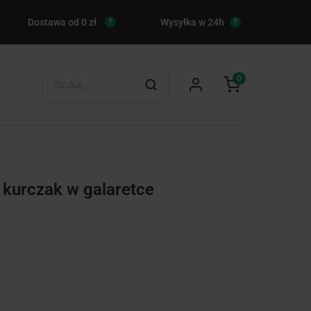
Dostawa od 0 zł
Wysyłka w 24h
?
?
0
kurczak w galaretce