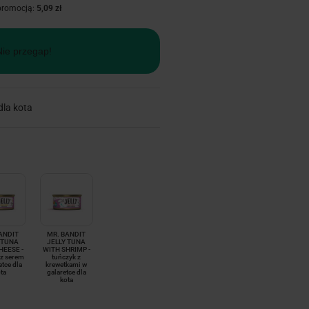
 promocją:
5,09 zł
Nie przegap!
dla kota
ANDIT
MR. BANDIT
 TUNA
JELLY TUNA
HEESE -
WITH SHRIMP -
 z serem
tuńczyk z
etce dla
krewetkami w
ta
galaretce dla
kota