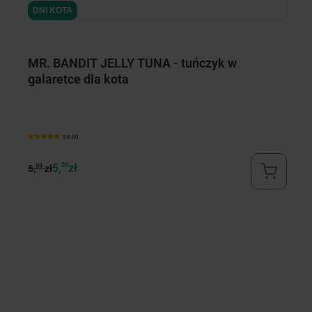
DNI KOTA
D
D
MR. BANDIT JELLY TUNA - tuńczyk w
M
galaretce dla kota
ga
5.0 (3)
5,
39
zł
99
9
5,
zł
5,