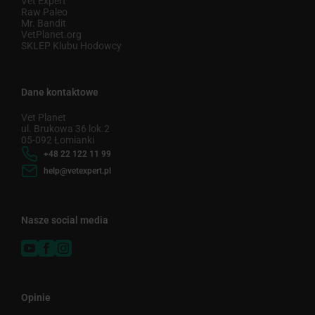
Vet Expert
Raw Paleo
Mr. Bandit
VetPlanet.org
SKLEP Klubu Hodowcy
Dane kontaktowe
Vet Planet
ul. Brukowa 36 lok.2
05-092 Łomianki
+48 22 122 11 99
help@vetexpert.pl
Nasze social media
Opinie