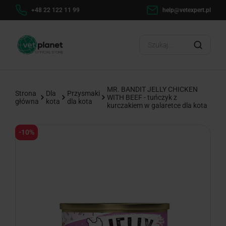
h
+48 22 122 11 99
help@vetexpert.pl
Dosta
?
MR. BANDIT JELLY CHICKEN
Strona
Dla
Przysmaki
WITH BEEF - tuńczyk z
główna
kota
dla kota
kurczakiem w galaretce dla kota
-10%