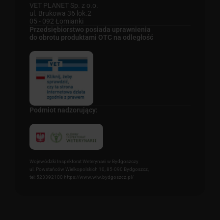
VET PLANET Sp. z o.o.
ul. Brukowa 36 lok.2
05 - 092 Łomianki
Przedsiębiorstwo posiada uprawnienia
do obrotu produktami OTC na odległość
Podmiot nadzorujący:
Wojewódzki Inspektorat Weterynarii w Bydgoszczy
ul. Powstańców Wielkopolskich 10, 85-090 Bydgoszcz,
tel: 523392100 https://www.wiw.bydgoszcz.pl/