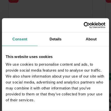
Consent
Details
About
This website uses cookies
We use cookies to personalise content and ads, to
provide social media features and to analyse our traffic.
We also share information about your use of our site with
DNI KOTA
DN
our social media, advertising and analytics partners who
may combine it with other information that you’ve
provided to them or that they’ve collected from your use
MR. BANDIT JELLY CHICKEN - kurczak w
MR
of their services.
galaretce dla kota
LA
dl