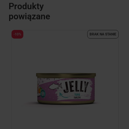
Produkty
powiązane
-
-10%
BRAK NA STANIE