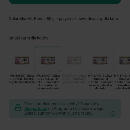
Galaretka Mr. Bandit 80 g – przysmak nawadniający dla kota
Smaki karm dla kotów:
MR. BANDIT JELLY
MR. BANDIT JELLY
MR. BANDIT JELLY
MR. BANDIT JELLY
MR. BANDIT
CHICKEN - kurczak
CHICKEN WITH
TUNA - tuńczyk w
TUNA WITH
TUNA W
w galaretce dla kota
BEEF - tuńczyk z
galaretce dla kota
CHEESE - tuńczyk z
SHRIMP - tu
kurczakiem w
serem w galaretce
krewetka
galaretce dla kota
dla kota
galaretce dl
Za ten produkt możesz zdobyć
5
punktów.
Dołącz teraz
do Programu Lojalnościowego!
Zbieraj punkty i wymieniaj je na rabaty.