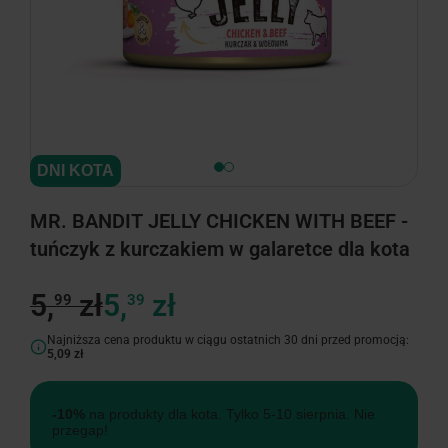
DNI KOTA
MR. BANDIT JELLY CHICKEN WITH BEEF -
tuńczyk z kurczakiem w galaretce dla kota
5,
zł
5,
zł
99
39
Najniższa cena produktu w ciągu ostatnich 30 dni przed promocją:
5,09 zł
-10%
na produkty dla kota. Tylko 5-10 sierpnia. Nie
przegap!