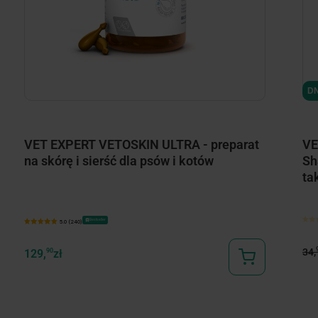
DN
VET EXPERT VETOSKIN ULTRA - preparat
VE
na skórę i sierść dla psów i kotów
Sh
ta
Bestseller
5.0 (240)
34,
129,
90
zł