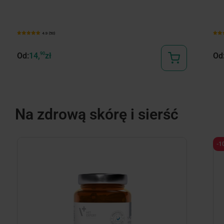
4.9 (50)
Od:
14,
90
zł
Od
Na zdrową skórę i sierść
-1