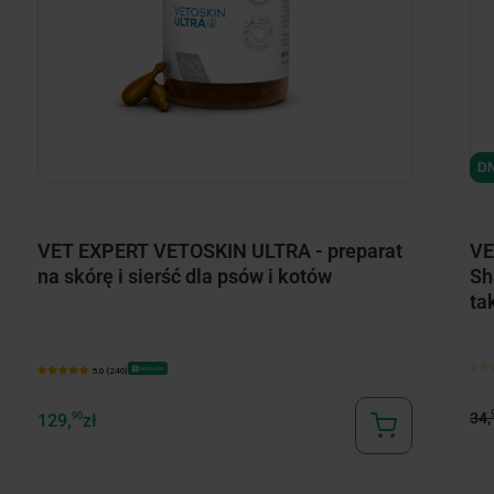
DN
VET EXPERT VETOSKIN ULTRA - preparat
VE
na skórę i sierść dla psów i kotów
Sh
ta
Bestseller
5.0 (240)
34,
129,
90
zł