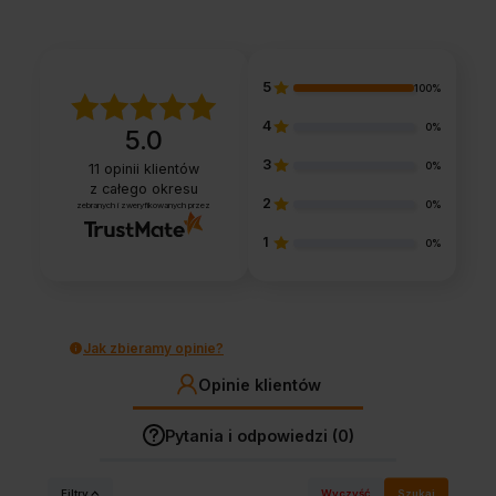
5
100%
4
0%
5.0
3
0%
11
opinii klientów
z całego okresu
2
0%
zebranych i zweryfikowanych przez
1
0%
Jak zbieramy opinie?
Opinie klientów
Pytania i odpowiedzi (0)
Filtry
Wyczyść
Szukaj