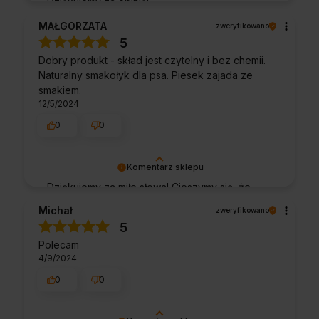
Dziękujemy za opinię!
MAŁGORZATA
zweryfikowano
5
Dobry produkt - skład jest czytelny i bez chemii.
Naturalny smakołyk dla psa. Piesek zajada ze
smakiem.
12/5/2024
0
0
Komentarz sklepu
Dziękujemy za miłe słowa! Cieszymy się, że
zakup przeszedł bezproblemowo, oraz, że
Michał
zweryfikowano
możemy zapewnić odpowiednią obsługę tak
5
świetnym klientom. Dziękujemy raz jeszcze!
Polecam
4/9/2024
0
0