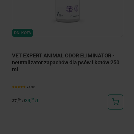
DNI KOTA
1 
VET EXPERT ANIMAL ODOR ELIMINATOR -
M
neutralizator zapachów dla psów i kotów 250
1
ml
4.7 (20)
34,
11
zł
Od
90
37,
zł