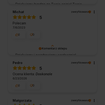
Dziękujemy bardzo za Twoją opinię! Twoja
recenzja wiele dla nas znaczy - dzięki niej
Michał
zweryfikowano
wiemy, że jesteśmy na właściwym torze :) Z
5
pozdrowieniami, obsługa sklepu.
Polecam
7/6/2023
0
0
Komentarz sklepu
Dziękujemy i pozdrawiamy serdecznie!
Pedro
zweryfikowano
5
Ocena klienta:
Doskonale
6/23/2026
0
0
Małgorzata
zweryfikowano