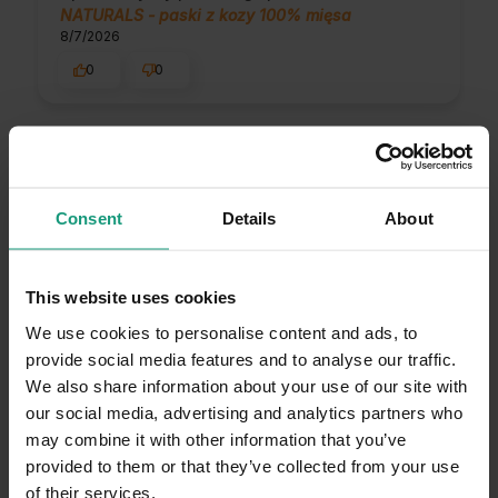
NATURALS - paski z kozy 100% mięsa
8/7/2026
0
0
Robert
zweryfikowano
5
Poziom Aktywności:
Energiczny i aktywny
Consent
Details
About
Smakowitość
Bez szału
Smakowało
Super
Konsystencja
Twardy
Gumowy
Miękki
This website uses cookies
Zastosowanie
We use cookies to personalise content and ads, to
Nagroda
Przekąska
Inne
provide social media features and to analyse our traffic.
wszystko ok
Opinia dotyczy podobnego produktu:
MR. BANDIT
We also share information about your use of our site with
NATURALS - paski z kozy 100% mięsa
our social media, advertising and analytics partners who
11/25/2025
may combine it with other information that you’ve
0
0
provided to them or that they’ve collected from your use
of their services.