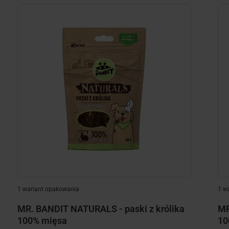
1 wariant opakowania
1 w
MR. BANDIT NATURALS - paski z królika
MR
100% mięsa
10