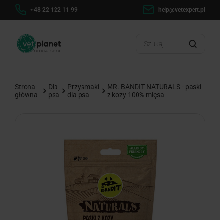
h
+48 22 122 11 99
help@vetexpert.pl
Dosta
?
Strona
Dla
Przysmaki
MR. BANDIT NATURALS - paski
główna
psa
dla psa
z kozy 100% mięsa