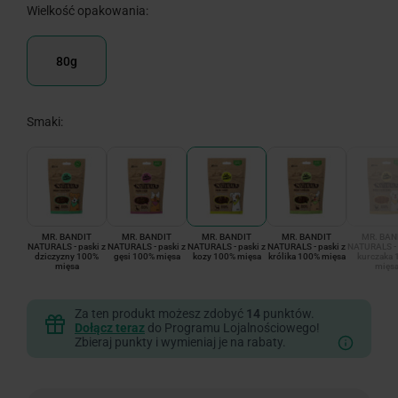
Wielkość opakowania:
80g
Smaki:
MR. BANDIT
MR. BANDIT
MR. BANDIT
MR. BANDIT
MR. BAN
NATURALS - paski z
NATURALS - paski z
NATURALS - paski z
NATURALS - paski z
NATURALS - 
dziczyzny 100%
gęsi 100% mięsa
kozy 100% mięsa
królika 100% mięsa
kurczaka 
mięsa
mięs
Za ten produkt możesz zdobyć
14
punktów.
Dołącz teraz
do Programu Lojalnościowego!
Zbieraj punkty i wymieniaj je na rabaty.