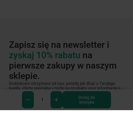
Zapisz się na newsletter i
zyskaj 10% rabatu
na
pierwsze zakupy w naszym
sklepie.
Dodatkowo otrzymasz od nas: porady jak dbać o Twojego
pupila, oferty specjalne i zniżki na produkty oraz informacje o
nowościach produktowych.
Dodaj do
koszyka
Zapisz się na newsletter
0