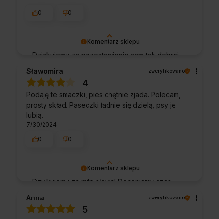
0
0
Komentarz sklepu
Dziękujemy za pozostawienie nam tak dobrej
opinii. Naszym priorytetem jest satysfakcja
Sławomira
zweryfikowano
klienta i Twoja recenzja potwierdza nasze
4
wysiłki - dziękujemy raz jeszcze i mamy
Podaję te smaczki, pies chętnie zjada. Polecam,
nadzieję - do szybkiego zobaczenia!
prosty skład. Paseczki ładnie się dzielą, psy je
lubią.
7/30/2024
0
0
Komentarz sklepu
Dziękujemy za miłe słowa! Doceniamy czas
poświęcony na podzielenie się z nami Twoim
Anna
zweryfikowano
doświadczeniem. Jesteśmy szczęśliwi, że
5
mamy takich klientów. Z pozdrowieniami,