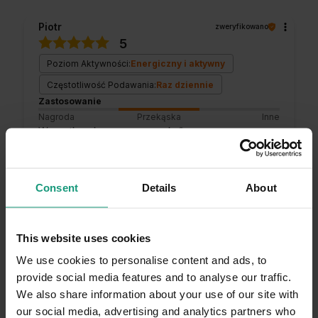
Piotr
zweryfikowano
5
Poziom Aktywności:
Energiczny i aktywny
Częstotliwość Podawania:
Raz dziennie
Zastosowanie
Nagroda
Przekąska
Inne
Wszystko ok super smaczek 💪🔥
Opinia dotyczy podobnego produktu:
MR. BANDIT
NATURALS -paski z jelenia 100% mięsa
5/11/2026
Consent
Details
About
0
0
Komentarz sklepu
This website uses cookies
Dziękujemy i pozdrawiamy serdecznie!
We use cookies to personalise content and ads, to
provide social media features and to analyse our traffic.
Robert
zweryfikowano
We also share information about your use of our site with
5
our social media, advertising and analytics partners who
Poziom Aktywności:
Energiczny i aktywny