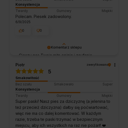
Konsystencja
Twardy
Gumowy
Miękki
Polecam. Piesek zadowolony.
6/9/2025
0
0
Komentarz sklepu
Cieszy nas Twoja miła opinia i zaufanie.
Jesteśmy wdzięczni za tak wspaniałych
Piotr
zweryfikowano
klientów jak Ty. Z pozdrowieniami, obsługa
5
sklepu.
Smakowitość
Bez szału
Smakowało
Super
Konsystencja
Twardy
Gumowy
Miękki
Super paski! Nasz pies za dziczyznę (a jelenina to
też przecież dziczyzna) dałby się poćwiartować,
więc nie ma co dalej komentować. W każdym
razie, trzeba te paski trzymać w bezpiecznym
miejscu, aby ich wszystkich na raz nie pożarł! ❤️