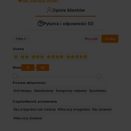
Jak zbieramy opinie?
Opinie klientów
Pytania i odpowiedzi (0)
Filtry
Wyczyść
Szukaj
Ocena
0
20
Wiek
-
Poziom aktywności
Król kanapy
Standardowy
Energiczny i aktywny
Sportowiec
Częstotliwość podawania
Raz w tygodniu lub rzadziej
Kilka razy w tygodniu
Raz dziennie
Kilka razy dziennie