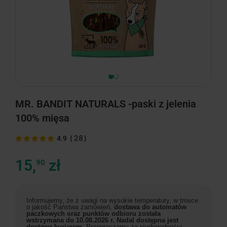
minimize
MR. BANDIT NATURALS -paski z jelenia
100% mięsa
(
28
)
4.9
15,
zł
90
Informujemy, że z uwagi na wysokie temperatury, w trosce
o jakość Państwa zamówień,
dostawa do automatów
paczkowych oraz punktów odbioru została
wstrzymana do 10.08.2026 r. Nadal dostępna jest
dostawa kurierem.
Przepraszamy za niedogodności.