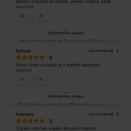
Bardzo smaczne przekąski, piesek chętnie zjada.
obsługa sklepu.
4/24/2024
0
0
Komentarz sklepu
Dziękujemy bardzo za Twoją opinię! Twoja
recenzja wiele dla nas znaczy - dzięki niej
Danuta
zweryfikowano
wiemy, że jesteśmy na właściwym torze :) Z
5
pozdrowieniami, obsługa sklepu.
Dobry skład a piesek je z wielkim apetytem
4/8/2024
0
0
Komentarz sklepu
Dziękujemy za miłe słowa! Doceniamy czas
poświęcony na podzielenie się z nami Twoim
Gabriela
zweryfikowano
doświadczeniem. Jesteśmy szczęśliwi, że
5
mamy takich klientów. Z pozdrowieniami,
Czyste i zdrowe mięsko dla psa. Polecam
obsługa sklepu.