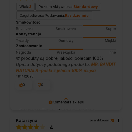
świetnym klientom. Dziękujemy raz jeszcze!
Wiek:
3
Poziom Aktywności:
Standardowy
Częstotliwość Podawania:
Raz dziennie
Smakowitość
Bez szału
Smakowało
Super
Konsystencja
Twardy
Gumowy
Miękki
Zastosowanie
Nagroda
Przekąska
Inne
💯 produkty są dobrej jakości polecam 100%
Opinia dotyczy podobnego produktu:
MR. BANDIT
NATURALS -paski z jelenia 100% mięsa
11/14/2025
0
0
Komentarz sklepu
Cieszy nas Twoja miła opinia i zaufanie.
Jesteśmy wdzięczni za tak wspaniałych
Katarzyna
zweryfikowano
klientów jak Ty. Z pozdrowieniami, obsługa
4
sklepu.