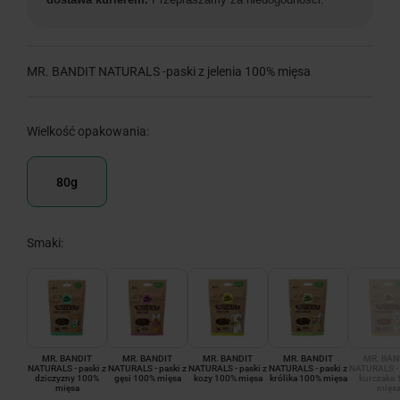
MR. BANDIT NATURALS -paski z jelenia 100% mięsa
Wielkość opakowania:
80g
Smaki:
MR. BANDIT
MR. BANDIT
MR. BANDIT
MR. BANDIT
MR. BAN
NATURALS - paski z
NATURALS - paski z
NATURALS - paski z
NATURALS - paski z
NATURALS - 
dziczyzny 100%
gęsi 100% mięsa
kozy 100% mięsa
królika 100% mięsa
kurczaka 
mięsa
mięs