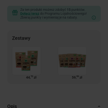
Za ten produkt możesz zdobyć
15
punktów.
Dołącz teraz
do Programu Lojalnościowego!
Zbieraj punkty i wymieniaj je na rabaty.
Zestawy
70
99
44,
zł
59,
zł
Opis