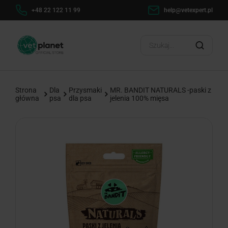
+48 22 122 11 99
help@vetexpert.pl
Dostawa od 0 
Strona
Dla
Przysmaki
MR. BANDIT NATURALS -paski z
główna
psa
dla psa
jelenia 100% mięsa