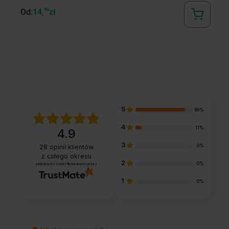
Od:
14,
90
zł
16
5
89%
4
11%
4.9
3
0%
28
opinii klientów
z całego okresu
2
0%
zebranych i zweryfikowanych przez
1
0%