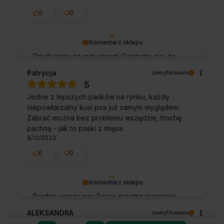
0
0
Komentarz sklepu
Dziękujemy za miłe słowa! Cieszymy się, że
zakup przeszedł bezproblemowo, oraz, że
Patrycja
zweryfikowano
możemy zapewnić odpowiednią obsługę tak
5
świetnym klientom. Dziękujemy raz jeszcze!
Jedne z lepszych pasków na rynku, każdy
niepowtarzalny kusi psa już samym wyglądem.
Zabrać można bez problemu wszędzie, trochę
pachną - jak to paski z mięsa.
8/12/2023
0
0
Komentarz sklepu
Bardzo cieszy nas Twoja świetna recenzja!
Ciężko pracujemy, aby sprostać wymaganiom
ALEKSANDRA
zweryfikowano
klientów takich jak Ty i jesteśmy zadowoleni,