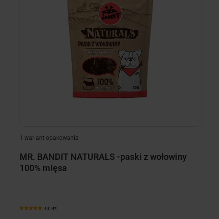
minimize
minimize
1 wariant opakowania
MR. BANDIT NATURALS -paski z wołowiny
MR
100% mięsa
4.9 (47)