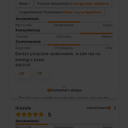
Wiek:
1
Poziom Aktywności:
Energiczny i aktywny
Częstotliwość Podawania:
Kilka razy w tygodniu
Smakowitość
Bez szału
Smakowało
Super
Konsystencja
Twardy
Gumowy
Miękki
Zastosowanie
Nagroda
Przekąska
Inne
Bardzo poręczne opakowanie, w sam raz na
treningi z psem.
8/8/2025
0
0
Komentarz sklepu
Dziękujemy za tak pozytywną opinię - to czysta
przyjemność obsługiwać takich klientów!
Urszula
zweryfikowano
Doceniamy czas i wysiłek włożony w
5
podzielenie się z nami Twoimi
Smakowitość
doświadczeniami. Do zobaczenia!
Bez szału
Smakowało
Super