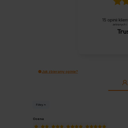
15
opinii kli
zebranych i
Jak zbieramy opinie?
Filtry
Ocena