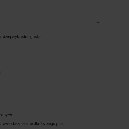
ardziej wybredne gusta!
!
rednych.
rowe i bezpieczne dla Twojego psa.