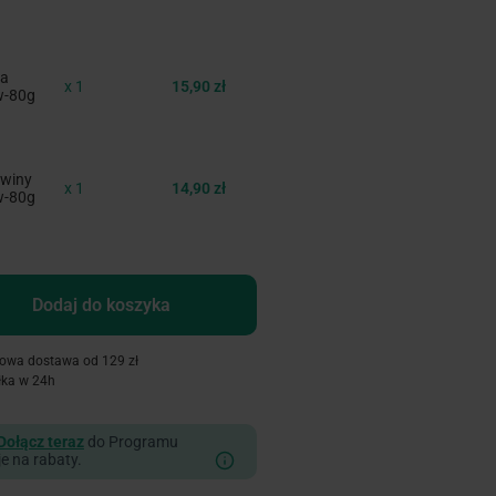
ia
x 1
15,90 zł
w-80g
owiny
x 1
14,90 zł
w-80g
Dodaj do koszyka
owa dostawa od 129 zł
łka w 24h
Dołącz teraz
do Programu
je na rabaty.