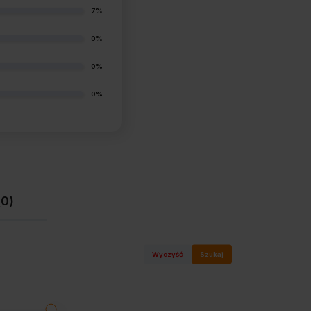
7%
0%
0%
0%
(0)
Wyczyść
Szukaj