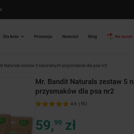
l
Dla kota
Promocje
Nowości
Blog
Na sezon
it Naturals zestaw 5 naturalnych przysmaków dla psa nr2
Mr. Bandit Naturals zestaw 5 
przysmaków dla psa nr2
(
15
)
4.9
59,
zł
99