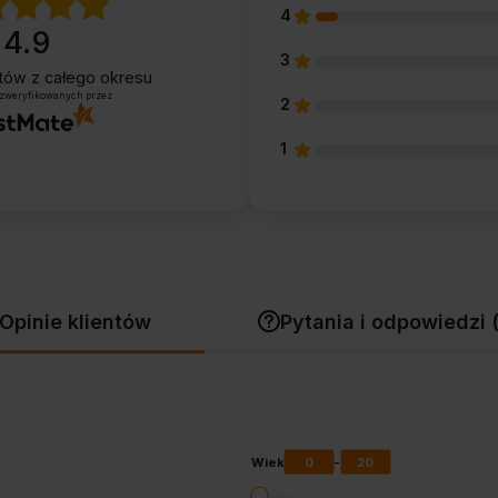
4
4.9
3
entów
z całego okresu
 zweryfikowanych przez
2
1
Opinie klientów
Pytania i odpowiedzi 
0
20
Wiek
-