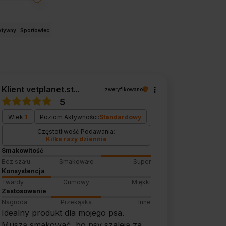
ktywny
Sportowiec
Klient vetplanet.st...
zweryfikowano
5
Wiek:
1
Poziom Aktywności:
Standardowy
Częstotliwość Podawania:
Kilka razy dziennie
Smakowitość
Bez szału
Smakowało
Super
Konsystencja
Twardy
Gumowy
Miękki
Zastosowanie
Nagroda
Przekąska
Inne
Idealny produkt dla mojego psa.
Muszą smakować, bo psy szaleją za