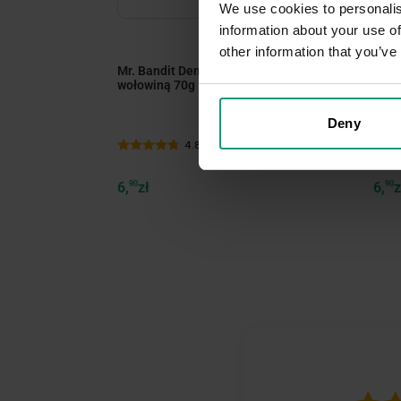
We use cookies to personalis
information about your use of
other information that you’ve
Mr. Bandit Dental Stars - z
Mr. 
wołowiną 70g
70g
Deny
4.8 (38)
6,
90
zł
6,
90
z