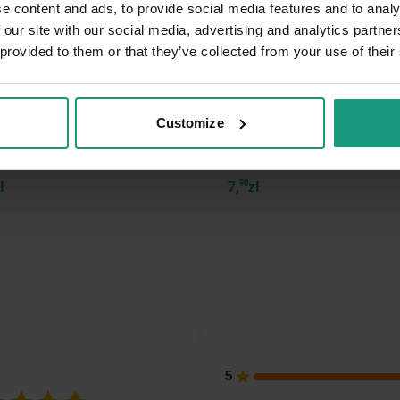
e content and ads, to provide social media features and to analy
 our site with our social media, advertising and analytics partn
 provided to them or that they’ve collected from your use of their
Bandit Dental Stars - z kaczką
Mr. Bandit Dental Sticks z kac
110g
Customize
4.8 (23)
4.9 (22)
ł
7,
90
zł
5