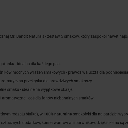
oznaj Mr. Bandit Naturals - zestaw 5 smaków, który zaspokoi nawet najb
gatunku - idealna dla każdego psa.
iłośników mocnych wrażeń smakowych - prawdziwa uczta dla podniebienia
a i aromatyczna przekąska dla prawdziwych smakoszy.
pełne smaku - idealne na wyjątkowe okazje.
e i aromatyczne - coś dla fanów niebanalnych smaków.
ednym rodzaju białka), w
100% naturalne
smakołyki dla najbardziej wyb
ą sztucznych dodatków, konserwantów ani barwników, dzięki czemu są zd