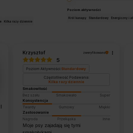
Poziom aktywności
Król kanapy
Standardowy
Energiczny i a
e
Kilka razy dziennie
Krzysztof
zweryfikowano
5
Poziom Aktywności:
Standardowy
Częstotliwość Podawania:
Kilka razy dziennie
Smakowitość
Bez szału
Smakowało
Super
Konsystencja
Twardy
Gumowy
Miękki
Zastosowanie
Nagroda
Przekąska
Inne
Moje psy zajadają się tymi
smakołykami.