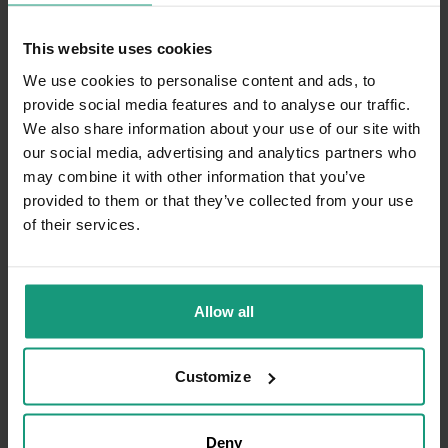
1/28/2024
0
0
This website uses cookies
We use cookies to personalise content and ads, to
Komentarz sklepu
provide social media features and to analyse our traffic.
Dziękujemy za pozostawienie nam tak dobrej
We also share information about your use of our site with
opinii. Naszym priorytetem jest satysfakcja
our social media, advertising and analytics partners who
Ewelina
zweryfikowano
klienta i Twoja recenzja potwierdza nasze
may combine it with other information that you’ve
5
wysiłki - dziękujemy raz jeszcze i mamy
provided to them or that they’ve collected from your use
Ocena klienta:
Doskonale
nadzieję - do szybkiego zobaczenia!
of their services.
3/18/2024
0
0
Allow all
Marie
zweryfikowano
5
Ocena klienta:
Doskonale
Customize
6/9/2025
0
0
Deny