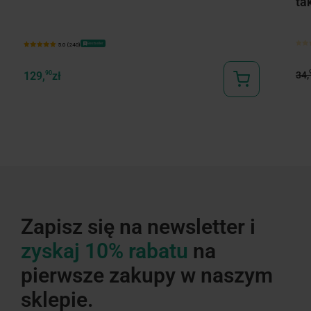
ta
Bestseller
5.0 (240)
34,
129,
90
zł
Zapisz się na newsletter i
zyskaj 10% rabatu
na
pierwsze zakupy w naszym
sklepie.