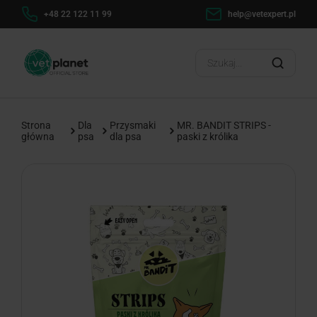
h
+48 22 122 11 99
help@vetexpert.pl
Dosta
?
Strona
Dla
Przysmaki
MR. BANDIT STRIPS -
główna
psa
dla psa
paski z królika