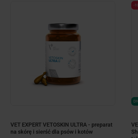
-1
DN
VET EXPERT VETOSKIN ULTRA - preparat
VE
na skórę i sierść dla psów i kotów
Sh