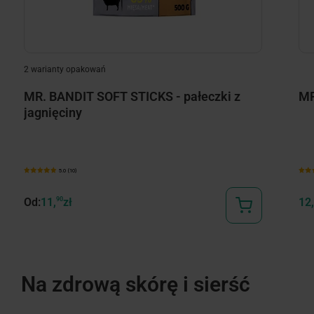
2 warianty opakowań
MR. BANDIT SOFT STICKS - pałeczki z
MR
jagnięciny
5.0 (10)
Od:
11,
90
zł
12,
Na zdrową skórę i sierść