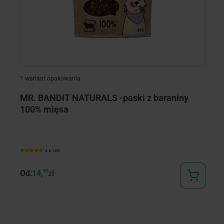
1 wariant opakowania
MR. BANDIT NATURALS -paski z baraniny
M
100% mięsa
p
4.8 (25)
Od:
14,
90
zł
44