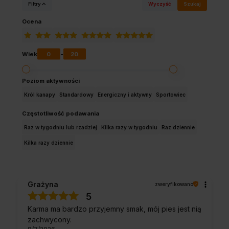
Filtry
Wyczyść
Szukaj
Ocena
0
20
Wiek
-
Poziom aktywności
Król kanapy
Standardowy
Energiczny i aktywny
Sportowiec
Częstotliwość podawania
Raz w tygodniu lub rzadziej
Kilka razy w tygodniu
Raz dziennie
Kilka razy dziennie
Grażyna
zweryfikowano
5
Karma ma bardzo przyjemny smak, mój pies jest nią
zachwycony.