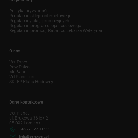
Polityka prywatności
Regulamin sklepu internetowego
Regulaminy akcji promocyjnych
Regulamin programu lojalnościowego
Regulamin promocji Rabat od Lekarza Weterynarii
O nas
Vet Expert
Raw Paleo
Mr. Bandit
VetPlanet.org
SKLEP Klubu Hodowcy
Dane kontaktowe
Vet Planet
ul. Brukowa 36 lok.2
05-092 Łomianki
+48 22 122 11 99
help@vetexpert.pl