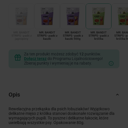
MR. BANDIT
MR. BANDIT
MR. BANDIT
MR. BANDIT
MR. BAN
STRIPS - paski z
STRIPS - paski z
STRIPS - paski z
STRIPS - paski z
STRIPS - p
jagnięciny
kaczki
kaczki 500g
królika
królika 
Za ten produkt możesz zdobyć
12
punktów.
Dołącz teraz
do Programu Lojalnościowego!
Zbieraj punkty i wymieniaj je na rabaty.
Opis
Rewelacyjna przekąska dla psich łobuziaków! Wyjątkowo
delikatne mięso z królika stanowi doskonałe rozwiązanie dla
wymagających pupili. To pyszne i delikatne łakocie, które
uwielbiają wszystkie psy. Opakowanie 80g.