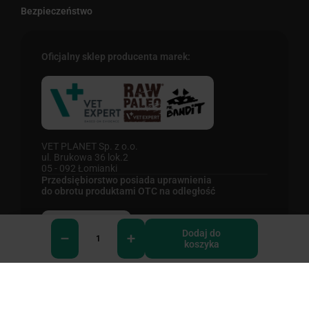
Bezpieczeństwo
Oficjalny sklep producenta marek:
VET PLANET Sp. z o.o.
ul. Brukowa 36 lok.2
05 - 092 Łomianki
Przedsiębiorstwo posiada uprawnienia
do obrotu produktami OTC na odległość
Dodaj do
koszyka
0
Podmiot nadzorujący: