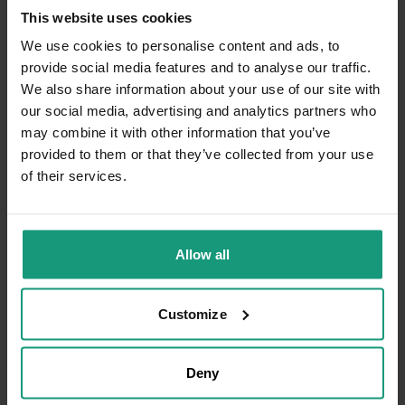
Bez szału
Smakowało
Super
This website uses cookies
Konsystencja
We use cookies to personalise content and ads, to
Twardy
Gumowy
Miękki
Zastosowanie
provide social media features and to analyse our traffic.
Nagroda
Przekąska
Inne
We also share information about your use of our site with
Super smaczki. Troszke twarde ale Papilon sobie
our social media, advertising and analytics partners who
radzi. Polecam !!!👍️💪 Skład nie uczula mojego psa,
may combine it with other information that you’ve
to bardzo ważne.
provided to them or that they’ve collected from your use
10/3/2025
of their services.
0
0
Komentarz sklepu
Allow all
Bardzo cieszy nas Twoja świetna recenzja!
Ciężko pracujemy, aby sprostać wymaganiom
klientów takich jak Ty i jesteśmy zadowoleni,
Customize
że nam się udało. Mamy nadzieję, że do nas
wrócisz :) Pozdrawiamy
Deny
Często kupowane razem