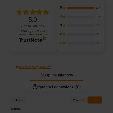
5
100%
4
0%
5.0
3
0%
2
opinii klientów
z całego okresu
2
0%
zebranych i zweryfikowanych przez
1
0%
Jak zbieramy opinie?
Opinie klientów
Pytania i odpowiedzi (0)
Filtry
Wyczyść
Szukaj
Ocena