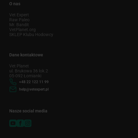
O nas
Vet Expert
Raw Paleo
Mr. Bandit
VetPlanet.org
SKLEP Klubu Hodowcy
Dane kontaktowe
Vet Planet
ul. Brukowa 36 lok.2
05-092 Łomianki
+48 22 122 11 99
help@vetexpert.pl
Nasze social media