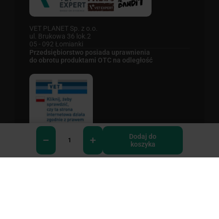
VET PLANET Sp. z o.o.
ul. Brukowa 36 lok.2
05 - 092 Łomianki
Przedsiębiorstwo posiada uprawnienia
do obrotu produktami OTC na odległość
Podmiot nadzorujący:
Dodaj do
koszyka
0
Wojewódzki Inspektorat Weterynarii w Bydgoszczy
ul. Powstańców Wielkopolskich 10, 85-090 Bydgoszcz,
tel: 523392100 https://www.wiw.bydgoszcz.pl/