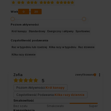
0
20
Wiek
-
Poziom aktywności
Król kanapy
Standardowy
Energiczny i aktywny
Sportowiec
Częstotliwość podawania
Raz w tygodniu lub rzadziej
Kilka razy w tygodniu
Raz dziennie
Kilka razy dziennie
Zofia
zweryfikowano
5
Poziom Aktywności:
Król kanapy
Częstotliwość Podawania:
Kilka razy dziennie
Smakowitość
Bez szału
Smakowało
Super
Konsystencja