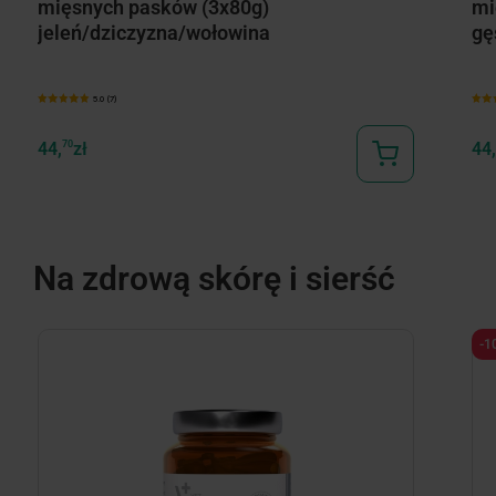
mięsnych pasków (3x80g)
mi
jeleń/dziczyzna/wołowina
gę
5.0 (7)
44,
70
zł
44,
Na zdrową skórę i sierść
-1