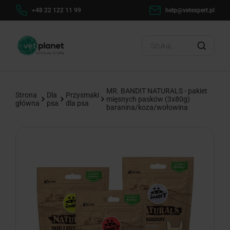
h
+48 22 122 11 99
help@vetexpert.pl
Dosta
?
MR. BANDIT NATURALS - pakiet
Strona
Dla
Przysmaki
mięsnych pasków (3x80g)
główna
psa
dla psa
baranina/koza/wołowina