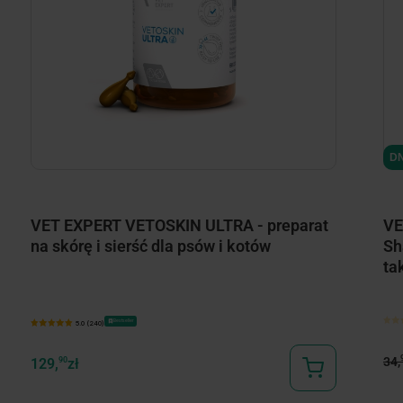
DN
VET EXPERT VETOSKIN ULTRA - preparat
VE
na skórę i sierść dla psów i kotów
Sh
ta
Bestseller
5.0 (240)
34,
129,
90
zł