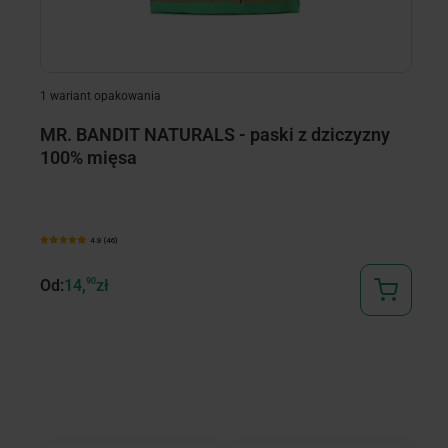
1 wariant opakowania
1 
MR. BANDIT NATURALS - paski z dziczyzny
M
100% mięsa
1
4.9 (46)
Od:
14,
90
zł
Od