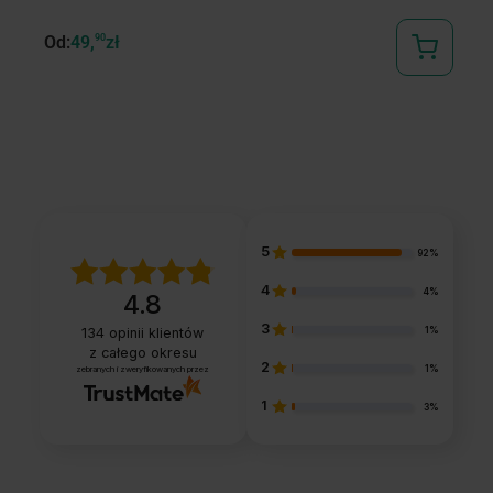
Od
Od:
49,
90
zł
5
92%
4
4%
4.8
3
1%
134
opinii klientów
z całego okresu
2
1%
zebranych i zweryfikowanych przez
1
3%