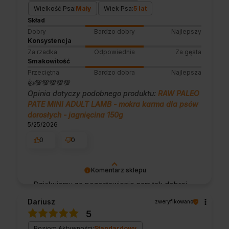
Wielkość Psa:
Mały
Wiek Psa:
5 lat
Skład
Dobry
Bardzo dobry
Najlepszy
Konsystencja
Za rzadka
Odpowiednia
Za gęsta
Smakowitość
Przeciętna
Bardzo dobra
Najlepsza
👍️💯💯💯💯💯
Opinia dotyczy podobnego produktu:
RAW PALEO
PATE MINI ADULT LAMB - mokra karma dla psów
dorosłych - jagnięcina 150g
5/25/2026
0
0
Komentarz sklepu
Dziękujemy za pozostawienie nam tak dobrej
opinii. Naszym priorytetem jest satysfakcja
Dariusz
zweryfikowano
klienta i Twoja recenzja potwierdza nasze
5
wysiłki - dziękujemy raz jeszcze i mamy
nadzieję - do szybkiego zobaczenia!
Poziom Aktywności:
Standardowy