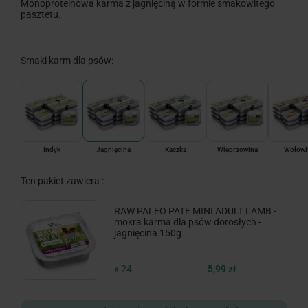
Monoproteinowa karma z jagnięciną w formie smakowitego
pasztetu.
Smaki karm dla psów:
Indyk
Jagnięcina
Kaczka
Wieprzowina
Wołowi
Ten pakiet zawiera :
RAW PALEO PATE MINI ADULT LAMB -
mokra karma dla psów dorosłych -
jagnięcina 150g
x 24
5,99 zł