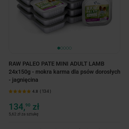
RAW PALEO PATE MINI ADULT LAMB
24x150g - mokra karma dla psów dorosłych
- jagnięcina
(
134
)
4.8
134,
zł
90
5,62 zł za sztukę