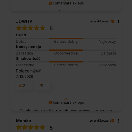
Komentarz sklepu
Cieszy nas Twoja miła opinia i zaufanie.
Jesteśmy wdzięczni za tak wspaniałych
JOWITA
zweryfikowano
klientów jak Ty. Z pozdrowieniami, obsługa
5
sklepu.
Skład
Dobry
Bardzo dobry
Najlepszy
Konsystencja
Za rzadka
Odpowiednia
Za gęsta
Smakowitość
Przeciętna
Bardzo dobra
Najlepsza
Polecam👍️💯
7/13/2026
0
0
Komentarz sklepu
Dziękujemy za tak pozytywną opinię - to czysta
przyjemność obsługiwać takich klientów!
Monika
zweryfikowano
Doceniamy czas i wysiłek włożony w
5
podzielenie się z nami Twoimi