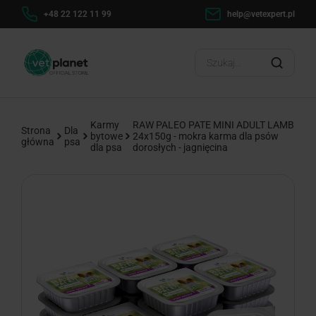
+48 22 122 11 99
help@vetexpert.pl
Dostaw
?
Karmy
RAW PALEO PATE MINI ADULT LAMB
Strona
Dla
bytowe
24x150g - mokra karma dla psów
główna
psa
dla psa
dorosłych - jagnięcina