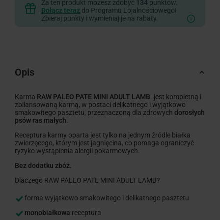
Za ten produkt możesz zdobyć
134
punktów.
Dołącz teraz
do Programu Lojalnościowego!
Zbieraj punkty i wymieniaj je na rabaty.
Opis
Karma
RAW PALEO PATE MINI ADULT LAMB
- jest kompletną i
zbilansowaną karmą, w postaci delikatnego i wyjątkowo
smakowitego pasztetu, przeznaczoną dla zdrowych
dorosłych
psów ras małych
.
Receptura karmy oparta jest tylko na jednym źródle białka
zwierzęcego, którym jest jagnięcina, co pomaga ograniczyć
ryzyko wystąpienia alergii pokarmowych.
Bez dodatku zbóż
.
Dlaczego RAW PALEO PATE MINI ADULT LAMB?
forma wyjątkowo smakowitego i delikatnego pasztetu
monobiałkowa
receptura