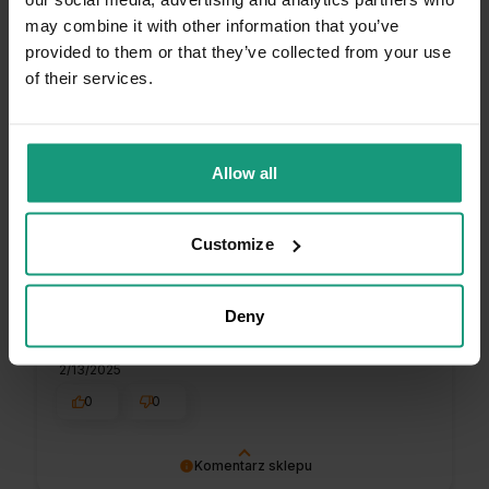
may combine it with other information that you’ve
provided to them or that they’ve collected from your use
of their services.
Allow all
Edyta
zweryfikowano
5
Pachnie ładnie i smacznie, mojem psince smakuje i
Customize
to dla mnie najważniejsze i świadczy że godna
polecenia
Opinia dotyczy podobnego produktu:
RAW PALEO
Deny
PATE MINI ADULT LAMB 12x150g - mokra karma
dla psów dorosłych - jagnięcina
2/13/2025
0
0
Komentarz sklepu