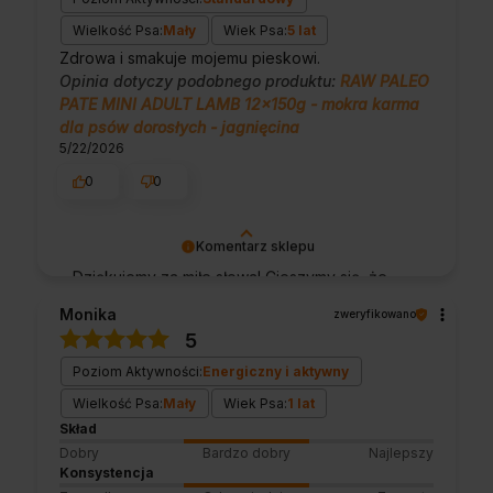
Wielkość Psa:
Mały
Wiek Psa:
5 lat
Zdrowa i smakuje mojemu pieskowi.
Opinia dotyczy podobnego produktu:
RAW PALEO
PATE MINI ADULT LAMB 12x150g - mokra karma
dla psów dorosłych - jagnięcina
5/22/2026
0
0
Komentarz sklepu
Dziękujemy za miłe słowa! Cieszymy się, że
zakup przeszedł bezproblemowo, oraz, że
Monika
zweryfikowano
możemy zapewnić odpowiednią obsługę tak
5
świetnym klientom. Dziękujemy raz jeszcze!
Poziom Aktywności:
Energiczny i aktywny
Wielkość Psa:
Mały
Wiek Psa:
1 lat
Skład
Dobry
Bardzo dobry
Najlepszy
Konsystencja