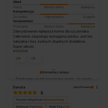
Skład
doświadczeniami. Do zobaczenia!
Dobry
Bardzo dobry
Najlepszy
Konsystencja
Za rzadka
Odpowiednia
Za gęsta
Smakowitość
Przeciętna
Bardzo dobra
Najlepsza
Zdecydowanie najlepsza karma dla szczeniaka.
Całkowicie zaspokaja wymagania pieska. Jest też
naturalna i bez żadnych zbędnych dodatków.
Super jakość.
6/23/2026
0
0
Komentarz sklepu
Dziękujemy za tak pozytywną opinię - to czysta
przyjemność obsługiwać takich klientów!
Danuta
zweryfikowano
Doceniamy czas i wysiłek włożony w
5
podzielenie się z nami Twoimi
doświadczeniami. Do zobaczenia!
Poziom Aktywności:
Standardowy
Wielkość Psa:
Mały
Wiek Psa:
2 lat