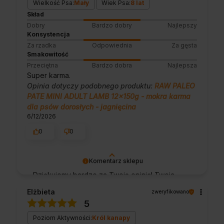
Wielkość Psa:
Mały
Wiek Psa:
8 lat
Skład
Dobry
Bardzo dobry
Najlepszy
Konsystencja
Za rzadka
Odpowiednia
Za gęsta
Smakowitość
Przeciętna
Bardzo dobra
Najlepsza
Super karma.
Opinia dotyczy podobnego produktu:
RAW PALEO
PATE MINI ADULT LAMB 12x150g - mokra karma
dla psów dorosłych - jagnięcina
6/12/2026
0
0
Komentarz sklepu
Dziękujemy bardzo za Twoją opinię! Twoja
recenzja wiele dla nas znaczy - dzięki niej
Elżbieta
zweryfikowano
wiemy, że jesteśmy na właściwym torze :) Z
5
pozdrowieniami, obsługa sklepu.
Poziom Aktywności:
Król kanapy