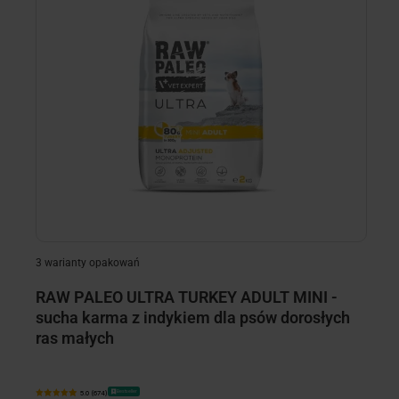
3 warianty opakowań
2 
RAW PALEO ULTRA TURKEY ADULT MINI -
R
sucha karma z indykiem dla psów dorosłych
m
ras małych
wi
Bestseller
5.0 (674)