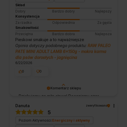
Skład
Dobry
Bardzo dobry
Najlepszy
Konsystencja
Za rzadka
Odpowiednia
Za gęsta
Smakowitość
Przeciętna
Bardzo dobra
Najlepsza
Pieskowi smakuje a to najważniejsze
Opinia dotyczy podobnego produktu:
RAW PALEO
PATE MINI ADULT LAMB 6x150g - mokra karma
dla psów dorosłych - jagnięcina
6/22/2026
0
0
Komentarz sklepu
Dziękujemy za miłe słowa! Doceniamy czas
poświęcony na podzielenie się z nami Twoim
Danuta
zweryfikowano
doświadczeniem. Jesteśmy szczęśliwi, że
5
mamy takich klientów. Z pozdrowieniami,
obsługa sklepu.
Poziom Aktywności:
Energiczny i aktywny