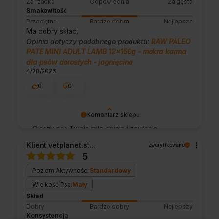
Za rzadka
Odpowiednia
Za gęsta
Smakowitość
Przeciętna
Bardzo dobra
Najlepsza
Ma dobry skład.
Opinia dotyczy podobnego produktu:
RAW PALEO
PATE MINI ADULT LAMB 12x150g - mokra karma
dla psów dorosłych - jagnięcina
4/28/2026
0
0
Komentarz sklepu
Cieszy nas Twoja miła opinia i zaufanie.
Jesteśmy wdzięczni za tak wspaniałych
Klient vetplanet.st...
zweryfikowano
klientów jak Ty. Z pozdrowieniami, obsługa
5
sklepu.
Poziom Aktywności:
Standardowy
Wielkość Psa:
Mały
Skład
Dobry
Bardzo dobry
Najlepszy
Konsystencja