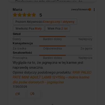
Dziękujemy za miłe słowa! Cieszymy się, że
zakup przeszedł bezproblemowo, oraz, że
Maria
zweryfikowano
możemy zapewnić odpowiednią obsługę tak
5
świetnym klientom. Dziękujemy raz jeszcze!
Poziom Aktywności:
Energiczny i aktywny
Wielkość Psa:
Mały
Wiek Psa:
2 lat
Skład
Dobry
Bardzo dobry
Najlepszy
Konsystencja
Za rzadka
Odpowiednia
Za gęsta
Smakowitość
Przeciętna
Bardzo dobra
Najlepsza
Wygląda na to, że jagnięcina w tej karmie jest
naprawdę smaczna.
Opinia dotyczy podobnego produktu:
RAW PALEO
PATE MINI ADULT LAMB 12x150g - mokra karma
dla psów dorosłych - jagnięcina
7/30/2026
0
0