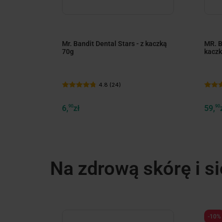
nięcina z
Mr. Bandit Dental Stars - z kaczką
MR. B
70g
kaczk
4.8 (24)
6,
90
zł
59,
90
Na zdrową skórę i si
-10%