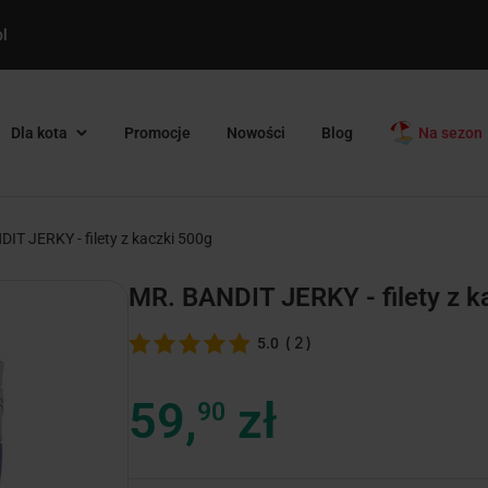
l
Dla kota
Promocje
Nowości
Blog
Na sezon
IT JERKY - filety z kaczki 500g
MR. BANDIT JERKY - filety z k
(
2
)
5.0
59,
zł
90