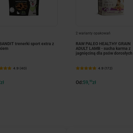
2 warianty opakowań
BANDIT trenerki sport extra z
RAW PALEO HEALTHY GRAIN
ikiem
ADULT LAMB - sucha karma z
jagnięciną dla psów dorosłych
4.9 (40)
4.9 (172)
0
zł
Od:
59,
90
zł