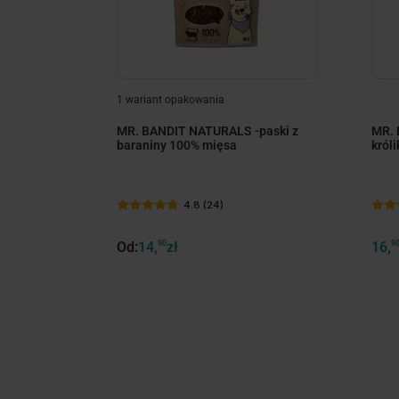
1 wariant opakowania
MR. BANDIT NATURALS -paski z
MR. 
baraniny 100% mięsa
król
4.8 (24)
Od:
14,
90
zł
16,
9