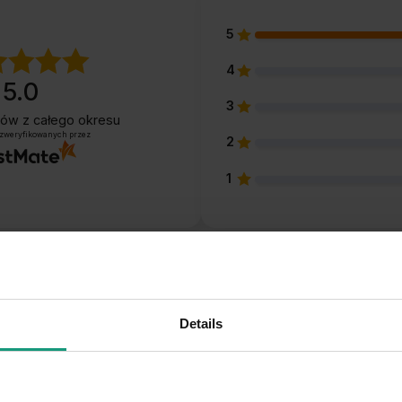
5
4
5.0
3
ntów
z całego okresu
 zweryfikowanych przez
2
1
Opinie klientów
Pytania i odpowiedzi 
Details