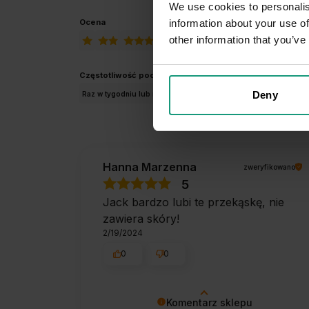
We use cookies to personalis
information about your use of
Ocena
other information that you’ve
Częstotliwość podawania
Deny
Raz w tygodniu lub rzadziej
Kilka razy w tygodniu
Raz dzienni
Hanna Marzenna
zweryfikowano
5
Jack bardzo lubi te przekąskę, nie
zawiera skóry!
2/19/2024
0
0
Komentarz sklepu