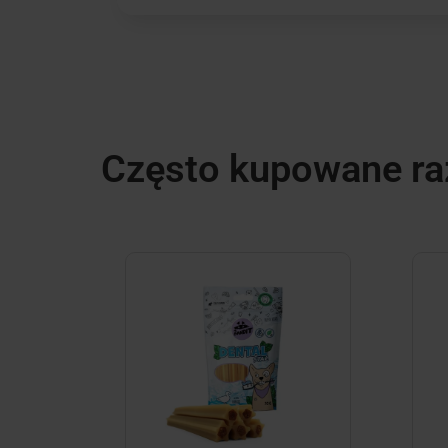
Dziękujemy za tak pozytywną opinię -
to czysta przyjemność obsługiwać
takich klientów! Doceniamy czas i
wysiłek włożony w podzielenie się z
nami Twoimi doświadczeniami. Do
zobaczenia!
Często kupowane r