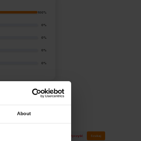
100%
0%
0%
0%
0%
(0)
About
Wyczyść
Szukaj