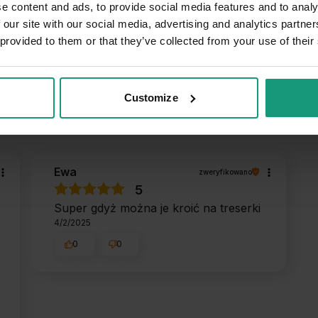
e content and ads, to provide social media features and to analy
0
20
 our site with our social media, advertising and analytics partn
Wiek
-
 provided to them or that they’ve collected from your use of their
Poziom aktywności
Król kanapy
Standardowy
Energiczny i a
Customize
e
Kilka razy dziennie
Ewa
zweryfikowano
5
Super gdyż można je kroić na treserki
4/2/2025
0
0