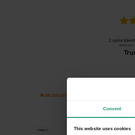
2
opinii klie
zebranych i
Jak zbieramy opinie?
Consent
This website uses cookies
Filtry