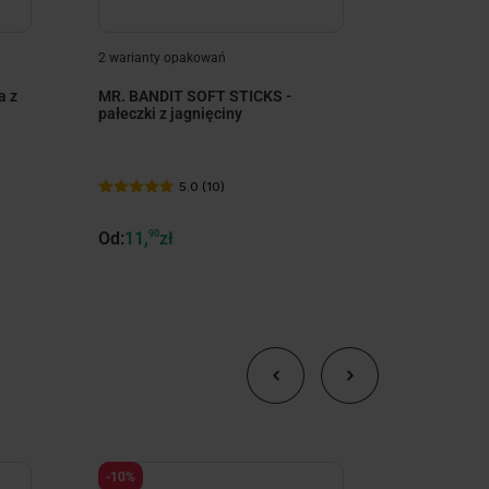
2 warianty opakowań
3 warianty 
a z
MR. BANDIT SOFT STICKS -
RAW PALE
pałeczki z jagnięciny
MINI - suc
psów doros
5.0 (10)
Od:
11,
90
zł
Od:
49,
90
zł
-10%
-10%