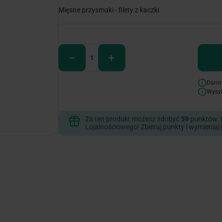
Mięsne przysmaki - filety z kaczki
Darm
Wysy
Za ten produkt możesz zdobyć
59
punktów.
Lojalnościowego! Zbieraj punkty i wymieniaj 