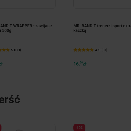
ANDIT WRAPPER - zawijas z
MR. BANDIT trenerki sport extr
i 500g
kaczką
5.0 (1)
4.9 (31)
zł
16,
90
zł
erść
-10%