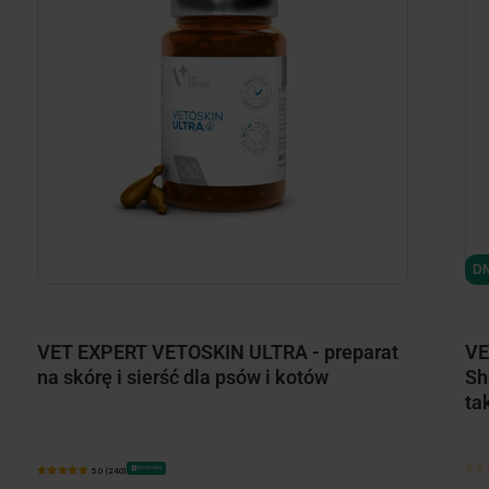
DN
VET EXPERT VETOSKIN ULTRA - preparat
VE
na skórę i sierść dla psów i kotów
Sh
ta
Bestseller
5.0 (240)