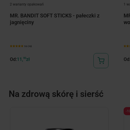
2 warianty opakowań
1 w
MR. BANDIT SOFT STICKS - pałeczki z
MR
jagnięciny
wo
5.0 (10)
Od:
11,
90
zł
Od
Na zdrową skórę i sierść
-1