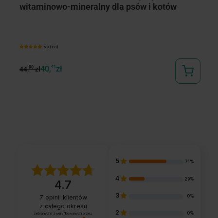
witaminowo-mineralny dla psów i kotów
1
5.0 (111)
40,
41
zł
Od
90
44,
zł
5
71%
4
29%
4.7
3
0%
7
opinii klientów
z całego okresu
2
0%
zebranych i zweryfikowanych przez