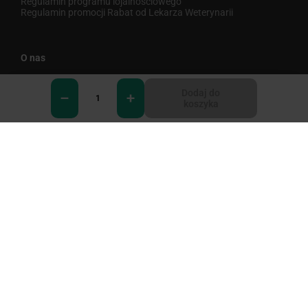
Regulamin programu lojalnościowego
Regulamin promocji Rabat od Lekarza Weterynarii
O nas
Vet Expert
Dodaj do
Raw Paleo
koszyka
Mr. Bandit
VetPlanet.org
SKLEP Klubu Hodowcy
0
Dane kontaktowe
Vet Planet
ul. Brukowa 36 lok.2
05-092 Łomianki
+48 22 122 11 99
help@vetexpert.pl
Nasze social media