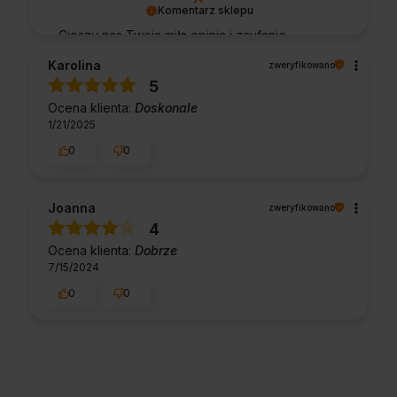
Komentarz sklepu
Cieszy nas Twoja miła opinia i zaufanie.
Jesteśmy wdzięczni za tak wspaniałych
Karolina
zweryfikowano
klientów jak Ty. Z pozdrowieniami, obsługa
5
sklepu.
Ocena klienta:
Doskonale
1/21/2025
0
0
Joanna
zweryfikowano
4
Ocena klienta:
Dobrze
7/15/2024
0
0