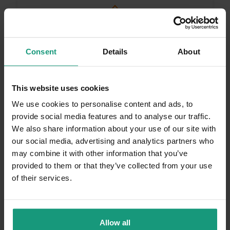
Komentarz sklepu
Dziękujemy bardzo za Twoją opinię! Twoja
recenzja wiele dla nas znaczy - dzięki niej
Klient vetplanet.st...
zweryfikowano
wiemy, że jesteśmy na właściwym torze :) Z
Consent
Details
About
5
pozdrowieniami, obsługa sklepu.
Wiek:
1
Poziom Aktywności:
Standardowy
Częstotliwość Podawania:
Kilka razy dziennie
This website uses cookies
Smakowitość
We use cookies to personalise content and ads, to
Bez szału
Smakowało
Super
provide social media features and to analyse our traffic.
Konsystencja
We also share information about your use of our site with
Twardy
Gumowy
Miękki
Zastosowanie
our social media, advertising and analytics partners who
Nagroda
Przekąska
Inne
may combine it with other information that you’ve
Duży wybór smaków, wszystkie wypróbowane.
provided to them or that they’ve collected from your use
Smaczki w sam raz do podania, nawet mój
of their services.
wybredny pies je lubi. 🔥🔥
Opinia dotyczy podobnego produktu:
MR. BANDIT
SOFT STICKS - pałeczki z wołowiny
1/2/2026
Allow all
0
0