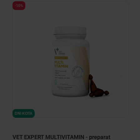
-10%
DNI KOTA
1 
VET EXPERT MULTIVITAMIN - preparat
M