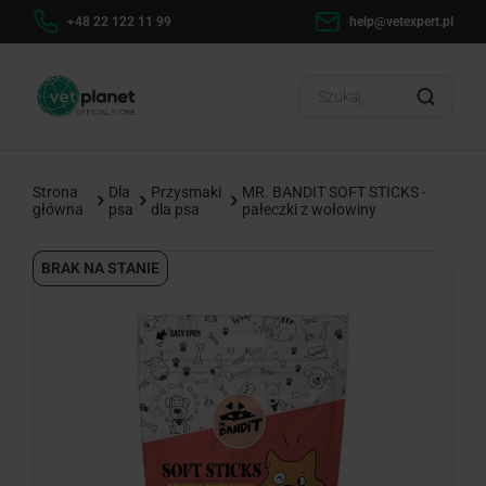
h
+48 22 122 11 99
help@vetexpert.pl
Dosta
?
Strona
Dla
Przysmaki
MR. BANDIT SOFT STICKS -
główna
psa
dla psa
pałeczki z wołowiny
BRAK NA STANIE