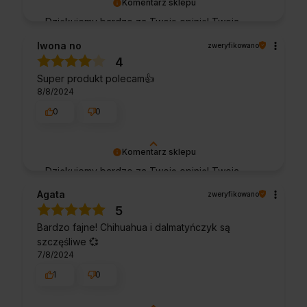
Komentarz sklepu
Dziękujemy bardzo za Twoją opinię! Twoja
recenzja wiele dla nas znaczy - dzięki niej
Iwona no
zweryfikowano
wiemy, że jesteśmy na właściwym torze :) Z
4
pozdrowieniami, obsługa sklepu.
Super produkt polecam👍️
8/8/2024
0
0
Komentarz sklepu
Dziękujemy bardzo za Twoją opinię! Twoja
recenzja wiele dla nas znaczy - dzięki niej
Agata
zweryfikowano
wiemy, że jesteśmy na właściwym torze :) Z
5
pozdrowieniami, obsługa sklepu.
Bardzo fajne! Chihuahua i dalmatyńczyk są
szczęśliwe 💞
7/8/2024
1
0