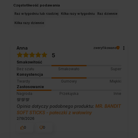
Częstotliwość podawania
Raz w tygodniu lub rzadziej
Kilka razy w tygodniu
Raz dziennie
Kilka razy dziennie
Anna
zweryfikowano
5
Smakowitość
Bez szału
Smakowało
Super
Konsystencja
Twardy
Gumowy
Miękki
Zastosowanie
Nagroda
Przekąska
Inne
💯💯💯
Opinia dotyczy podobnego produktu:
MR. BANDIT
SOFT STICKS - pałeczki z wołowiny
2/19/2026
0
0