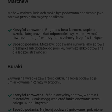
Marchew
Może w małych ilościach może być podawana codziennie jako
zdrowa przekąska między posiłkami.
Korzyści zdrowotne.
Bogata w beta-karoten, wspiera
wzrok, skórę oraz układ odpornościowy. Marchew może
również pomagać w utrzymaniu zdrowych zębów i dziąseł.
Sposób podania.
Może być podawana surowa jako zdrowa
przekąska lub dodatek do posiłku, również lekko gotowana
dla lepszej strawności.
Buraki
Z uwagi na wysoką zawartość cukru, najlepiej podawać je
umiarkowanie, 1-2 razy w tygodniu.
Korzyści zdrowotne.
Źródło antyoksydantów, witamin i
minerałów. Buraki mogą wspierać funkcjonowanie serca i
całego układu krążenia.
Sposób podania.
Najlepiej podawać gotowane i pokrojone