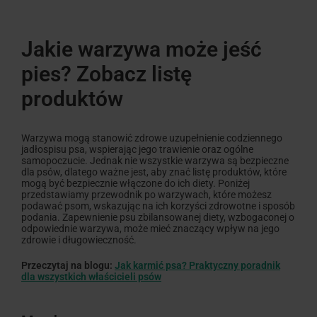
06.
Jakie produktu mogą jeszcze szkodzić
Jakie warzywa może jeść
naszym czworonogom?
pies? Zobacz listę
produktów
Warzywa mogą stanowić zdrowe uzupełnienie codziennego
jadłospisu psa, wspierając jego trawienie oraz ogólne
samopoczucie. Jednak nie wszystkie warzywa są bezpieczne
dla psów, dlatego ważne jest, aby znać listę produktów, które
mogą być bezpiecznie włączone do ich diety. Poniżej
przedstawiamy przewodnik po warzywach, które możesz
podawać psom, wskazując na ich korzyści zdrowotne i sposób
podania. Zapewnienie psu zbilansowanej diety, wzbogaconej o
odpowiednie warzywa, może mieć znaczący wpływ na jego
zdrowie i długowieczność.
Przeczytaj na blogu:
Jak karmić psa? Praktyczny poradnik
dla wszystkich właścicieli psów