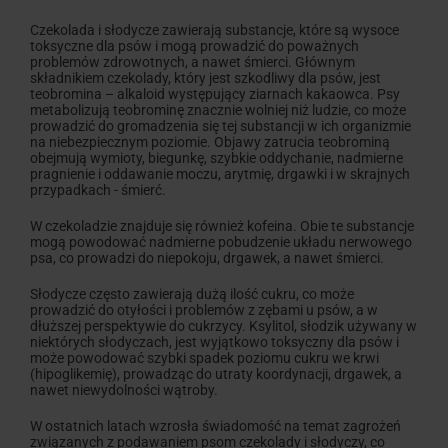
Czekolada i słodycze zawierają substancje, które są wysoce
toksyczne dla psów i mogą prowadzić do poważnych
problemów zdrowotnych, a nawet śmierci. Głównym
składnikiem czekolady, który jest szkodliwy dla psów, jest
teobromina – alkaloid występujący ziarnach kakaowca. Psy
metabolizują teobrominę znacznie wolniej niż ludzie, co może
prowadzić do gromadzenia się tej substancji w ich organizmie
na niebezpiecznym poziomie. Objawy zatrucia teobrominą
obejmują wymioty, biegunkę, szybkie oddychanie, nadmierne
pragnienie i oddawanie moczu, arytmię, drgawki i w skrajnych
przypadkach - śmierć.
W czekoladzie znajduje się również kofeina. Obie te substancje
mogą powodować nadmierne pobudzenie układu nerwowego
psa, co prowadzi do niepokoju, drgawek, a nawet śmierci.
Słodycze często zawierają dużą ilość cukru, co może
prowadzić do otyłości i problemów z zębami u psów, a w
dłuższej perspektywie do cukrzycy. Ksylitol, słodzik używany w
niektórych słodyczach, jest wyjątkowo toksyczny dla psów i
może powodować szybki spadek poziomu cukru we krwi
(hipoglikemię), prowadząc do utraty koordynacji, drgawek, a
nawet niewydolności wątroby.
W ostatnich latach wzrosła świadomość na temat zagrożeń
związanych z podawaniem psom czekolady i słodyczy, co