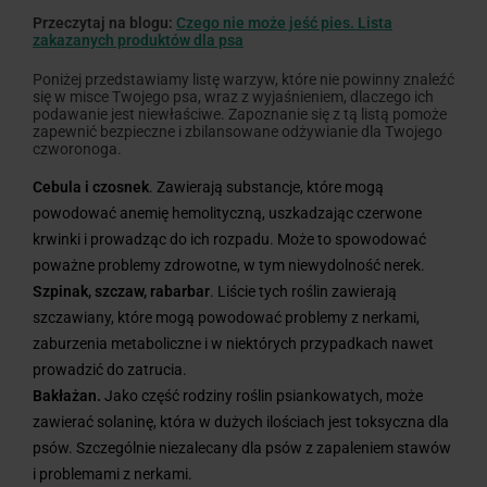
Przeczytaj na blogu:
Czego nie może jeść pies. Lista
zakazanych produktów dla psa
Poniżej przedstawiamy listę warzyw, które nie powinny znaleźć
się w misce Twojego psa, wraz z wyjaśnieniem, dlaczego ich
podawanie jest niewłaściwe. Zapoznanie się z tą listą pomoże
zapewnić bezpieczne i zbilansowane odżywianie dla Twojego
czworonoga.
Cebula i czosnek
. Zawierają substancje, które mogą
powodować anemię hemolityczną, uszkadzając czerwone
krwinki i prowadząc do ich rozpadu. Może to spowodować
poważne problemy zdrowotne, w tym niewydolność nerek.
Szpinak, szczaw, rabarbar
. Liście tych roślin zawierają
szczawiany, które mogą powodować problemy z nerkami,
zaburzenia metaboliczne i w niektórych przypadkach nawet
prowadzić do zatrucia.
Bakłażan.
Jako część rodziny roślin psiankowatych, może
zawierać solaninę, która w dużych ilościach jest toksyczna dla
psów. Szczególnie niezalecany dla psów z zapaleniem stawów
i problemami z nerkami.