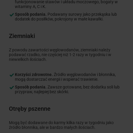
funkcjonowanie stawów i układu moczowego, bogaty w
witaminy A, C i K.
Sposób podania.
Podawany surowy jako przekąska lub
dodatek do posiłków, pokrojony w małe kawałki.
Ziemniaki
Z powodu zawartości węglowodanów, ziemniaki należy
podawać rzadko, nie częściej niż 1-2 razy w tygodniu i w
niewielkich ilościach.
Korzyści zdrowotne.
Źródło węglowodanów i błonnika,
mogą dostarczać energii i wspierać trawienie.
Sposób podania.
Zawsze gotowane, bez dodatku soli lub
przypraw, najlepiej bez skórki.
Otręby pszenne
Mogą być dodawane do karmy kilka razy w tygodniu jako
źródło błonnika, ale w bardzo małych ilościach.