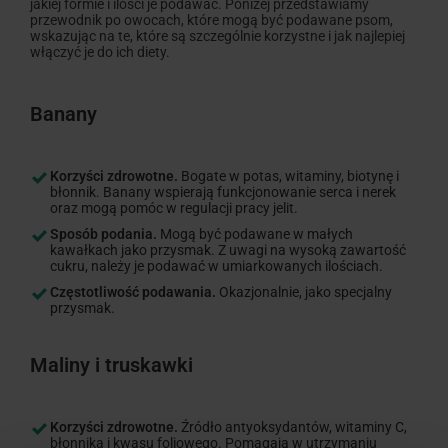
jakiej formie i ilości je podawać. Poniżej przedstawiamy
przewodnik po owocach, które mogą być podawane psom,
wskazując na te, które są szczególnie korzystne i jak najlepiej
włączyć je do ich diety.
Banany
Korzyści zdrowotne.
Bogate w potas, witaminy, biotynę i
błonnik. Banany wspierają funkcjonowanie serca i nerek
oraz mogą pomóc w regulacji pracy jelit.
Sposób podania.
Mogą być podawane w małych
kawałkach jako przysmak. Z uwagi na wysoką zawartość
cukru, należy je podawać w umiarkowanych ilościach.
Częstotliwość podawania.
Okazjonalnie, jako specjalny
przysmak.
Maliny i truskawki
Korzyści zdrowotne.
Źródło antyoksydantów, witaminy C,
błonnika i kwasu foliowego. Pomagają w utrzymaniu