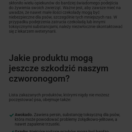
skłoniło wielu opiekunów do bardziej świadomego podejścia
do żywienia swoich zwierząt. Ważne jest, aby zawsze mieć na
uwadze, że nawet małe ilości czekolady mogą być
niebezpieczne dla psów, szczególnie tych mniejszych ras. W
przypadku podejrzenia zatrucia czekoladą lub innymi
toksycznymi substancjami, należy niezwłocznie skontaktować
się z lekarzem weterynarii.
Jakie produktu mogą
jeszcze szkodzić naszym
czworonogom?
Lista zakazanych produktów, którymi nigdy nie możesz
poczęstować psa, obejmuje także:
Awokado.
Zawiera persin, substancję toksyczną dla psów,
która może powodować problemy żołądkowo-jelitowe, a
nawet zapalenie trzustki.
Grzyby.
Niektóre rodzaje grzybów mogą być bardzo