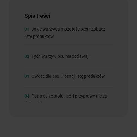
Spis treści
01.
Jakie warzywa może jeść pies? Zobacz
listę produktów
02.
Tych warzyw psu nie podawaj
03.
Owoce dla psa. Poznaj listę produktów
04.
Potrawy ze stołu - sól i przyprawy nie są
dobre dla psa
05.
Czekolada i słodycze - dla psów to
toksyczne substancje