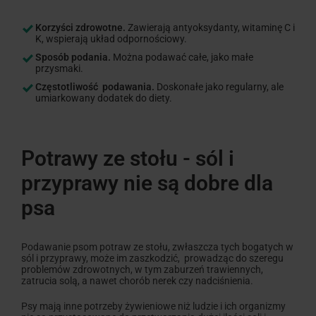
Korzyści zdrowotne.
Zawierają antyoksydanty, witaminę C i
K, wspierają układ odpornościowy.
Sposób podania.
Można podawać całe, jako małe
przysmaki.
Częstotliwość
podawania.
Doskonałe jako regularny, ale
umiarkowany dodatek do diety.
Potrawy ze stołu - sól i
przyprawy nie są dobre dla
psa
Podawanie psom potraw ze stołu, zwłaszcza tych bogatych w
sól i przyprawy, może im zaszkodzić, prowadząc do szeregu
problemów zdrowotnych, w tym zaburzeń trawiennych,
zatrucia solą, a nawet chorób nerek czy nadciśnienia.
Psy mają inne potrzeby żywieniowe niż ludzie i ich organizmy