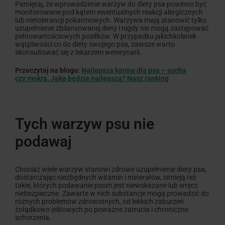
Pamiętaj, że wprowadzenie warzyw do diety psa powinno być
monitorowane pod kątem ewentualnych reakcji alergicznych
lub nietolerancji pokarmowych. Warzywa mają stanowić tylko
uzupełnienie zbilansowanej diety i nigdy nie mogą zastępować
pełnowartościowych posiłków. W przypadku jakichkolwiek
wątpliwości co do diety swojego psa, zawsze warto
skonsultować się z lekarzem weterynarii.
Przeczytaj na blogu:
Najlepsza karma dla psa – sucha
czy mokra. Jaka będzie najlepsza? Nasz ranking
Tych warzyw psu nie
podawaj
Chociaż wiele warzyw stanowi zdrowe uzupełnienie diety psa,
dostarczając niezbędnych witamin i minerałów, istnieją też
takie, których podawanie psom jest niewskazane lub wręcz
niebezpieczne. Zawarte w nich substancje mogą prowadzić do
różnych problemów zdrowotnych, od lekkich zaburzeń
żołądkowo-jelitowych po poważne zatrucia i chroniczne
schorzenia.