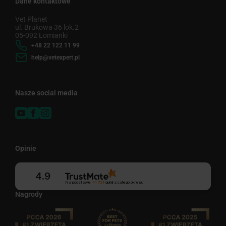
Dane kontaktowe
Vet Planet
ul. Brukowa 36 lok.2
05-092 Łomianki
+48 22 122 11 99
help@vetexpert.pl
Nasze social media
Opinie
4.9
Na podstawie
41 721
opinii
z całego okresu
Nagrody