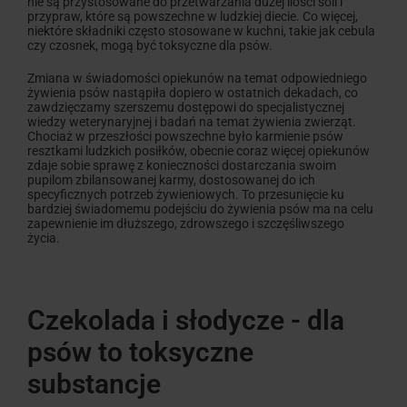
nie są przystosowane do przetwarzania dużej ilości soli i
przypraw, które są powszechne w ludzkiej diecie. Co więcej,
niektóre składniki często stosowane w kuchni, takie jak cebula
czy czosnek, mogą być toksyczne dla psów.
Zmiana w świadomości opiekunów na temat odpowiedniego
żywienia psów nastąpiła dopiero w ostatnich dekadach, co
zawdzięczamy szerszemu dostępowi do specjalistycznej
wiedzy weterynaryjnej i badań na temat żywienia zwierząt.
Chociaż w przeszłości powszechne było karmienie psów
resztkami ludzkich posiłków, obecnie coraz więcej opiekunów
zdaje sobie sprawę z konieczności dostarczania swoim
pupilom zbilansowanej karmy, dostosowanej do ich
specyficznych potrzeb żywieniowych. To przesunięcie ku
bardziej świadomemu podejściu do żywienia psów ma na celu
zapewnienie im dłuższego, zdrowszego i szczęśliwszego
życia.
Czekolada i słodycze - dla
psów to toksyczne
substancje