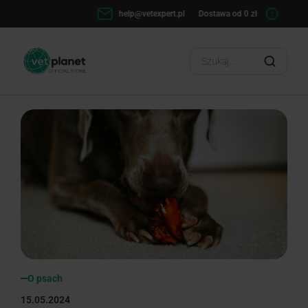
pl
Dostawa od 0 zł
Wysyłka w 24h
?
?
O psach
15.05.2024