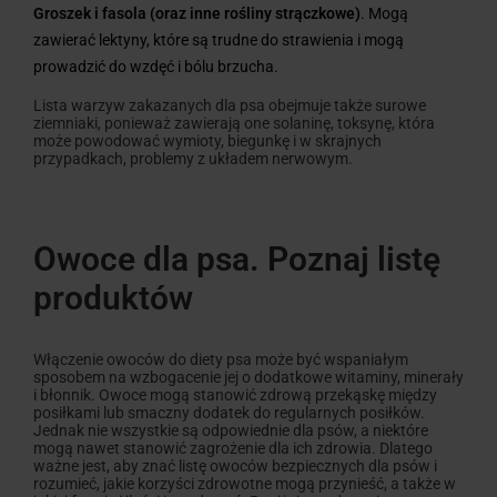
Groszek i fasola (oraz inne rośliny strączkowe)
. Mogą
zawierać lektyny, które są trudne do strawienia i mogą
prowadzić do wzdęć i bólu brzucha.
Lista warzyw zakazanych dla psa obejmuje także surowe
ziemniaki, ponieważ
zawierają one solaninę, toksynę, która
może powodować wymioty, biegunkę i w skrajnych
przypadkach, problemy z układem nerwowym.
Owoce dla psa. Poznaj listę
produktów
Włączenie owoców do diety psa może być wspaniałym
sposobem na wzbogacenie jej o dodatkowe witaminy, minerały
i błonnik. Owoce mogą stanowić zdrową przekąskę między
posiłkami lub smaczny dodatek do regularnych posiłków.
Jednak nie wszystkie są odpowiednie dla psów, a niektóre
mogą nawet stanowić zagrożenie dla ich zdrowia. Dlatego
ważne jest, aby znać listę owoców bezpiecznych dla psów i
rozumieć, jakie korzyści zdrowotne mogą przynieść, a także w