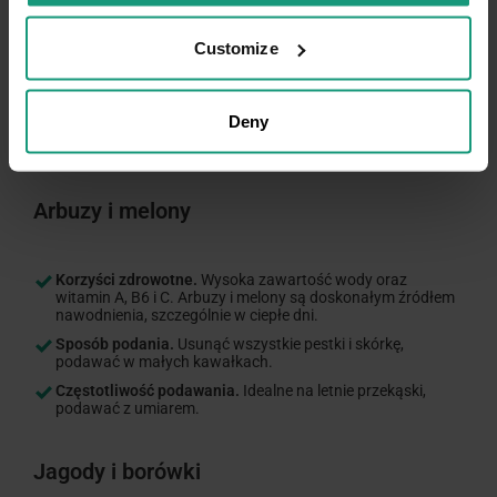
Korzyści zdrowotne.
Źródło witamin A i C oraz błonnika.
Jabłka mogą pomóc w czyszczeniu zębów psa i
Customize
odświeżaniu oddechu.
Sposób podania.
Usunąć nasiona i gniazdo nasienne,
podawać pokrojone na kawałki.
Deny
Częstotliwość podawania.
Można podawać regularnie, ale
w umiarkowanych ilościach.
Arbuzy i melony
Korzyści zdrowotne.
Wysoka zawartość wody oraz
witamin A, B6 i C. Arbuzy i melony są doskonałym źródłem
nawodnienia, szczególnie w ciepłe dni.
Sposób podania.
Usunąć wszystkie pestki i skórkę,
podawać w małych kawałkach.
Częstotliwość podawania.
Idealne na letnie przekąski,
podawać z umiarem.
Jagody i borówki