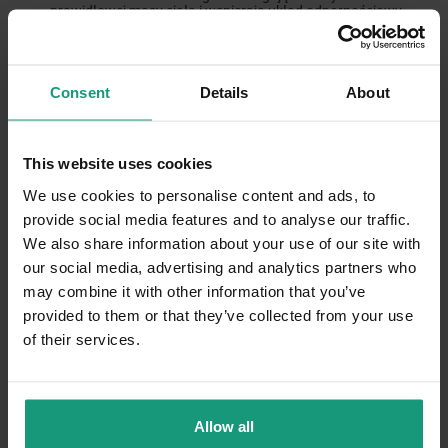
prawidłowej masy ciała i wspierają układ odpornościowy.
Sposób podania.
Umyte i pokrojone na mniejsze kawałki,
aby uniknąć ryzyka zadławienia.
Częstotliwość podawania.
W sezonie, jako część
Consent
Details
About
zróżnicowanej diety, ale z umiarem.
Gruszki
This website uses cookies
We use cookies to personalise content and ads, to
Korzyści zdrowotne.
Bogate w witaminę C, witaminę K i
provide social media features and to analyse our traffic.
błonnik. Gruszki mogą wspierać prawidłowe
We also share information about your use of our site with
funkcjonowanie układu pokarmowego i są
niskokaloryczne.
our social media, advertising and analytics partners who
Sposób podania.
Należy usunąć nasiona i gniazda
may combine it with other information that you’ve
nasienne, kroić na małe kawałki.
provided to them or that they’ve collected from your use
Częstotliwość podawania.
Jako zdrowy przysmak, można
of their services.
podawać okazjonalnie.
Jabłka
Allow all