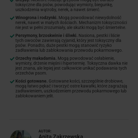
toksyczne dla psów, powodując wymioty, biegunkę,
uszkodzenia wątroby, nerek, a nawet śmierć.
Winogrona i rodzynki.
Mogą powodować niewydolność
nerek, nawet w małych ilościach. Mechanizm toksyczności
nie jest w pełni zrozumiały, ale skutki mogą być śmiertelne.
Persymony, brzoskwinie i śliwki.
Nasiona, pestki i liście
tych owoców zawierają cyjanid, który jest toksyczny dla
psów. Ponadto, duże pestki mogą stanowić ryzyko
zadławienia lub zablokowania przewodu pokarmowego.
Orzechy makadamia.
Mogą powodować osłabienie,
wymioty, drżenie mięśni i hipertermię. Toksyczna dawka nie
jest znana, ale lepiej jest całkowicie unikać podawania tych
orzechów psom.
Kości gotowane.
Gotowane kości, szczególnie drobiowe,
mogą łatwo pękać i tworzyć ostre kawałki, które zagrażają
zadławieniem, uszkodzeniem przewodu pokarmowego lub
zablokowaniem jelit.
AUTOR:
Anita Zakrzewska