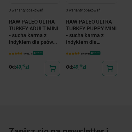
3 warianty opakowań
3 warianty opakowań
2 wa
RAW PALEO ULTRA
RAW PALEO ULTRA
RA
TURKEY ADULT MINI
TURKEY PUPPY MINI
TU
- sucha karma z
- sucha karma z
ME
indykiem dla psów
indykiem dla
suc
dorosłych ras małych
szczeniąt ras małych
ind
Bestseller
Bestseller
5.0 (674)
5.0 (604)
szc
Od:
49,
90
zł
Od:
49,
90
zł
Od:
Zapisz się na newsletter i